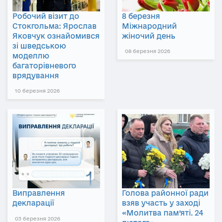
Робочий візит до
8 березня
Стокгольма: Ярослав
Міжнародний
Яковчук ознайомився
жіночий день
зі шведською
08 березня 2026
моделлю
багаторівневого
врядування
10 березня 2026
Виправлення
Голова районної ради
декларації
взяв участь у заході
«Молитва пам’яті. 24
03 березня 2026