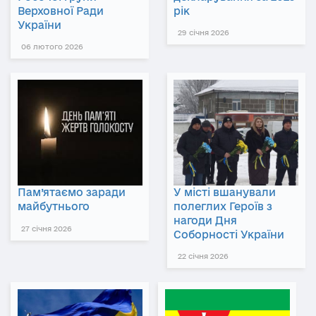
Верховної Ради
рік
України
29 січня 2026
06 лютого 2026
Пам’ятаємо заради
У місті вшанували
майбутнього
полеглих Героїв з
нагоди Дня
27 січня 2026
Соборності України
22 січня 2026