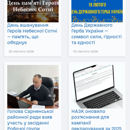
День вшанування
День Державного
Героїв Небесної Сотні
Герба України —
— пам’ять, що
символ сили, гідності
об’єднує
та єдності
20 лютого 2026
19 лютого 2026
Голова Сарненської
НАЗК оновило
районної ради взяв
роз’яснення для
участь у засіданні
кампанії
Робочої групи
декларування за 2025