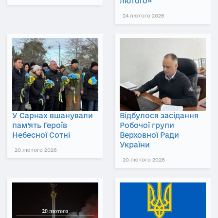
лютого»
24 лютого 2026
У Сарнах вшанували
Відбулося засідання
пам’ять Героїв
Робочої групи
Небесної Сотні
Верховної Ради
України
20 лютого 2026
20 лютого 2026