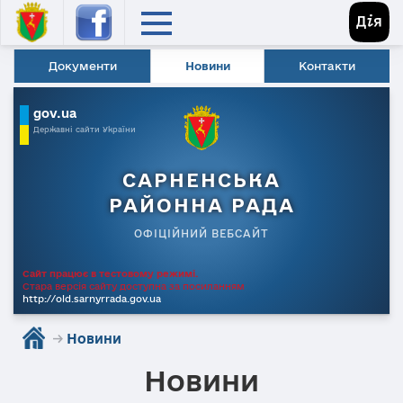
Документи
Новини
Контакти
gov.ua
Державні сайти України
САРНЕНСЬКА
РАЙОННА РАДА
ОФІЦІЙНИЙ ВЕБСАЙТ
Сайт працює в тестовому режимі.
Стара версія сайту доступна за посиланням
http://old.sarnyrrada.gov.ua
→
Новини
Новини