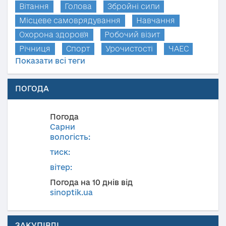
Вітання
Голова
Збройні сили
Місцеве самоврядування
Навчання
Охорона здоров'я
Робочий візит
Річниця
Спорт
Урочистості
ЧАЕС
Показати всі теги
ПОГОДА
Погода
Сарни
вологість:
тиск:
вітер:
Погода на 10 днів від
sinoptik.ua
ЗАКУПІВЛІ