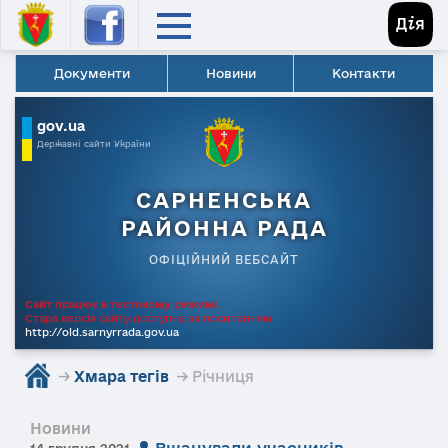
Документи
Новини
Контакти
gov.ua
Державні сайти України
САРНЕНСЬКА
РАЙОННА РАДА
ОФІЦІЙНИЙ ВЕБСАЙТ
Сайт працює в тестовому режимі.
Стара версія сайту доступна за посиланням
http://old.sarnyrrada.gov.ua
→
Хмара тегів
→ Річниця
Новини
Вшанували учасників
14 грудня 2021