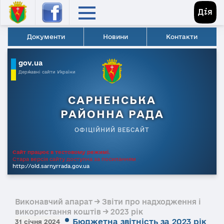
Документи
Новини
Контакти
gov.ua
Державні сайти України
САРНЕНСЬКА
РАЙОННА РАДА
ОФІЦІЙНИЙ ВЕБСАЙТ
Сайт працює в тестовому режимі.
Стара версія сайту доступна за посиланням
http://old.sarnyrrada.gov.ua
Виконавчий апарат → Звіти про надходження і
використання коштів → 2023 рік
Бюджетна звітність за 2023 рік
31 січня 2024