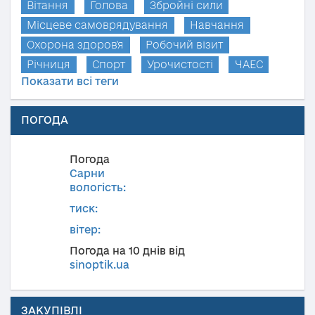
Вітання
Голова
Збройні сили
Місцеве самоврядування
Навчання
Охорона здоров'я
Робочий візит
Річниця
Спорт
Урочистості
ЧАЕС
Показати всі теги
ПОГОДА
Погода
Сарни
вологість:
тиск:
вітер:
Погода на 10 днів від
sinoptik.ua
ЗАКУПІВЛІ