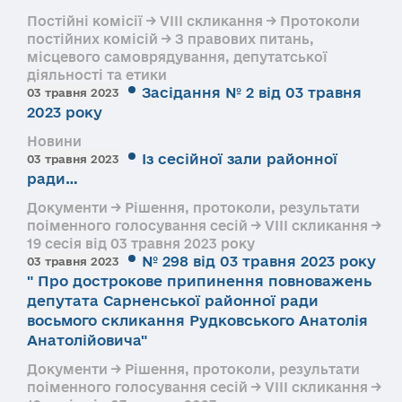
Постійні комісії → VIII скликання → Протоколи
постійних комісій → З правових питань,
місцевого самоврядування, депутатської
діяльності та етики
Засідання № 2 від 03 травня
03 травня 2023
2023 року
Новини
Із сесійної зали районної
03 травня 2023
ради…
Документи → Рішення, протоколи, результати
поіменного голосування сесій → VIII скликання →
19 сесія від 03 травня 2023 року
№ 298 від 03 травня 2023 року
03 травня 2023
" Про дострокове припинення повноважень
депутата Сарненської районної ради
восьмого скликання Рудковського Анатолія
Анатолійовича"
Документи → Рішення, протоколи, результати
поіменного голосування сесій → VIII скликання →