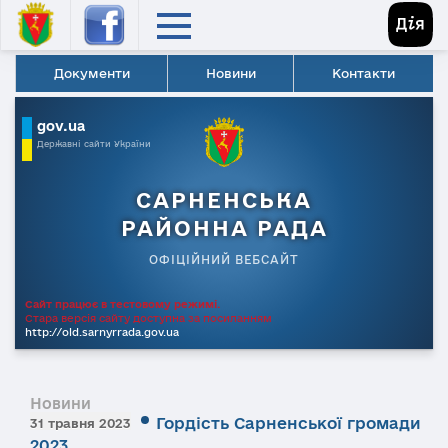
Документи
Новини
Контакти
gov.ua
Державні сайти України
САРНЕНСЬКА
РАЙОННА РАДА
ОФІЦІЙНИЙ ВЕБСАЙТ
Сайт працює в тестовому режимі.
Стара версія сайту доступна за посиланням
http://old.sarnyrrada.gov.ua
Новини
Гордість Сарненської громади
31 травня 2023
2023