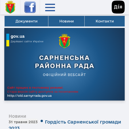
Документи
Новини
Контакти
gov.ua
Державні сайти України
САРНЕНСЬКА
РАЙОННА РАДА
ОФІЦІЙНИЙ ВЕБСАЙТ
Сайт працює в тестовому режимі.
Стара версія сайту доступна за посиланням
http://old.sarnyrrada.gov.ua
Новини
Гордість Сарненської громади
31 травня 2023
2023