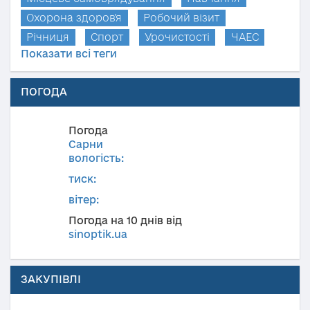
Охорона здоров'я
Робочий візит
Річниця
Спорт
Урочистості
ЧАЕС
Показати всі теги
ПОГОДА
Погода
Сарни
вологість:
тиск:
вітер:
Погода на 10 днів від
sinoptik.ua
ЗАКУПІВЛІ