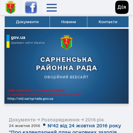
Документи
Новини
Контакти
gov.ua
Державні сайти України
САРНЕНСЬКА
РАЙОННА РАДА
ОФІЦІЙНИЙ ВЕБСАЙТ
Сайт працює в тестовому режимі.
Стара версія сайту доступна за посиланням
http://old.sarnyrrada.gov.ua
Документи → Розпорядження → 2016 рік
№42 від 24 жовтня 2016 року
24 жовтня 2016
"Про календарний план основних заходів