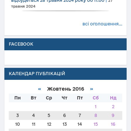
відбудеться 28 травня 2024 року об 11.00
|
27
травня 2024
всі оголошення...
FACEBOOK
КАЛЕНДАР ПУБЛІКАЦІЙ
«
Жовтень 2016
»
Пн
Вт
Ср
Чт
Пт
Сб
Нд
1
2
3
4
5
6
7
8
9
10
11
12
13
14
15
16