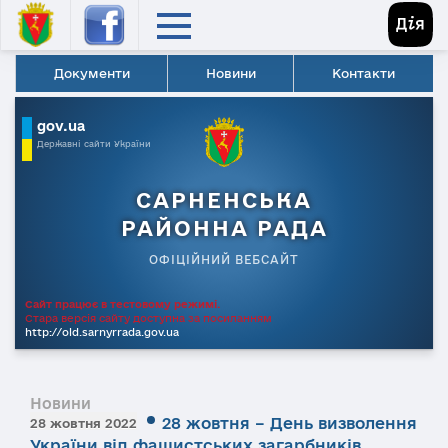
Документи
Новини
Контакти
gov.ua
Державні сайти України
САРНЕНСЬКА
РАЙОННА РАДА
ОФІЦІЙНИЙ ВЕБСАЙТ
Сайт працює в тестовому режимі.
Стара версія сайту доступна за посиланням
http://old.sarnyrrada.gov.ua
Новини
28 жовтня – День визволення
28 жовтня 2022
України від фашистських загарбників