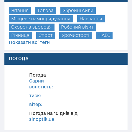
Вітання
Голова
Збройні сили
Місцеве самоврядування
Навчання
Охорона здоров'я
Робочий візит
Річниця
Спорт
Урочистості
ЧАЕС
Показати всі теги
ПОГОДА
Погода
Сарни
вологість:
тиск:
вітер:
Погода на 10 днів від
sinoptik.ua