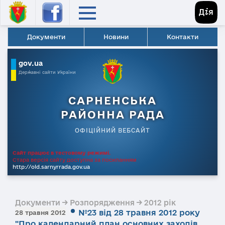
Документи
Новини
Контакти
gov.ua
Державні сайти України
САРНЕНСЬКА
РАЙОННА РАДА
ОФІЦІЙНИЙ ВЕБСАЙТ
Сайт працює в тестовому режимі.
Стара версія сайту доступна за посиланням
http://old.sarnyrrada.gov.ua
Документи → Розпорядження → 2012 рік
№23 від 28 травня 2012 року
28 травня 2012
"Про календарний план основних заходів