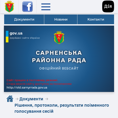
Документи
Новини
Контакти
gov.ua
Державні сайти України
САРНЕНСЬКА
РАЙОННА РАДА
ОФІЦІЙНИЙ ВЕБСАЙТ
Сайт працює в тестовому режимі.
Стара версія сайту доступна за посиланням
http://old.sarnyrrada.gov.ua
→
Документи
→
Рішення, протоколи, результати поіменного
голосування сесій