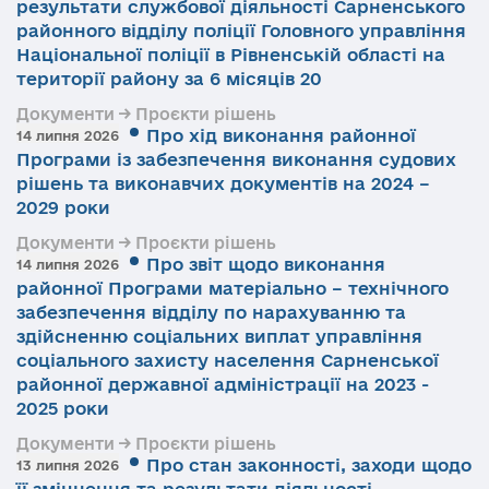
результати службової діяльності Сарненського
районного відділу поліції Головного управління
Національної поліції в Рівненській області на
території району за 6 місяців 20
Документи → Проєкти рішень
Про хід виконання районної
14 липня 2026
Програми із забезпечення виконання судових
рішень та виконавчих документів на 2024 –
2029 роки
Документи → Проєкти рішень
Про звіт щодо виконання
14 липня 2026
районної Програми матеріально – технічного
забезпечення відділу по нарахуванню та
здійсненню соціальних виплат управління
соціального захисту населення Сарненської
районної державної адміністрації на 2023 -
2025 роки
Документи → Проєкти рішень
Про стан законності, заходи щодо
13 липня 2026
її зміцнення та результати діяльності