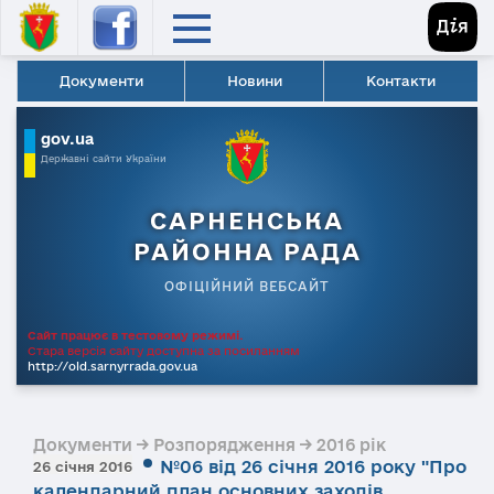
Документи
Новини
Контакти
gov.ua
Державні сайти України
САРНЕНСЬКА
РАЙОННА РАДА
ОФІЦІЙНИЙ ВЕБСАЙТ
Сайт працює в тестовому режимі.
Стара версія сайту доступна за посиланням
http://old.sarnyrrada.gov.ua
Документи → Розпорядження → 2016 рік
№06 від 26 січня 2016 року "Про
26 січня 2016
календарний план основних заходів