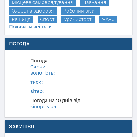
Місцеве самоврядування
Навчання
Охорона здоров'я
Робочий візит
Річниця
Спорт
Урочистості
ЧАЕС
Показати всі теги
ПОГОДА
Погода
Сарни
вологість:
тиск:
вітер:
Погода на 10 днів від
sinoptik.ua
ЗАКУПІВЛІ