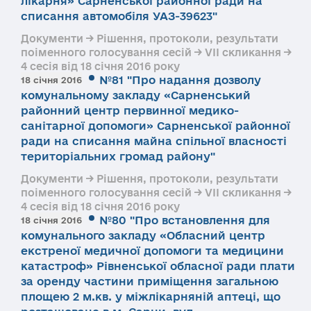
лікарня» Сарненської районної ради на
списання автомобіля УАЗ-39623"
Документи → Рішення, протоколи, результати
поіменного голосування сесій → VII скликання →
4 сесія від 18 січня 2016 року
№81 "Про надання дозволу
18 січня 2016
комунальному закладу «Сарненський
районний центр первинної медико-
санітарної допомоги» Сарненської районної
ради на списання майна спільної власності
територіальних громад району"
Документи → Рішення, протоколи, результати
поіменного голосування сесій → VII скликання →
4 сесія від 18 січня 2016 року
№80 "Про встановлення для
18 січня 2016
комунального закладу «Обласний центр
екстреної медичної допомоги та медицини
катастроф» Рівненської обласної ради плати
за оренду частини приміщення загальною
площею 2 м.кв. у міжлікарняній аптеці, що