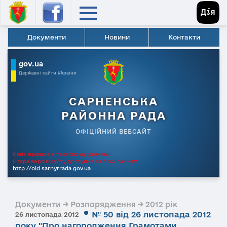
Документи
Новини
Контакти
gov.ua
Державні сайти України
САРНЕНСЬКА
РАЙОННА РАДА
ОФІЦІЙНИЙ ВЕБСАЙТ
Сайт працює в тестовому режимі.
Стара версія сайту доступна за посиланням
http://old.sarnyrrada.gov.ua
Документи → Розпорядження → 2012 рік
№ 50 від 26 листопада 2012
26 листопада 2012
року "Про нагородження Грамотами