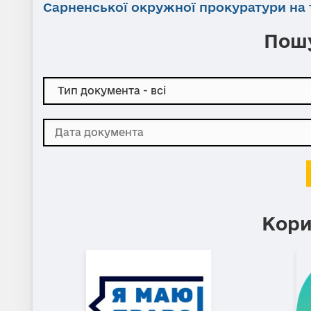
Сарненської окружної прокуратури на т
Пошу
Кори