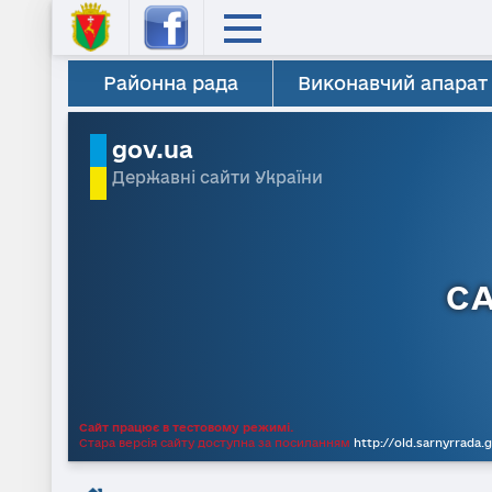
Районна рада
Виконавчий апарат
gov.ua
Державні сайти України
С
Сайт працює в тестовому режимі.
Стара версія сайту доступна за посиланням
http://old.sarnyrrada.