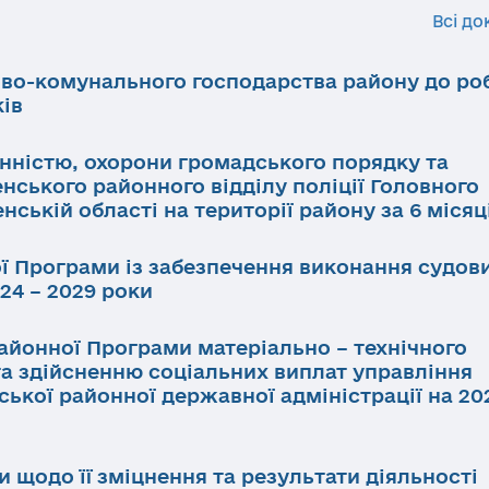
Всі до
ово-комунального господарства району до ро
ків
инністю, охорони громадського порядку та
нського районного відділу поліції Головного
нській області на території району за 6 місяц
ї Програми із забезпечення виконання судов
24 – 2029 роки
айонної Програми матеріально – технічного
та здійсненню соціальних виплат управління
ької районної державної адміністрації на 202
и щодо її зміцнення та результати діяльності