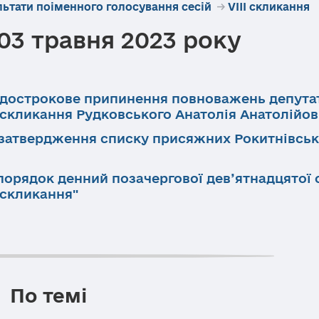
льтати поіменного голосування сесій
→
VIII скликання
 03 травня 2023 року
ро дострокове припинення повноважень депута
 скликання Рудковського Анатолія Анатолійов
о затвердження списку присяжних Рокитнівсь
порядок денний позачергової дев’ятнадцятої с
 скликання"
По темі