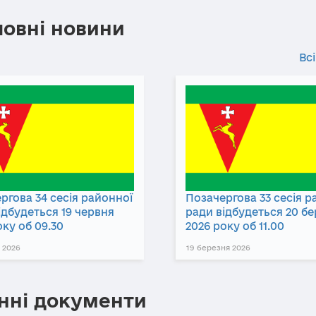
ловні новини
Всі
ргова 34 сесія районної
Позачергова 33 сесія р
ідбудеться 19 червня
ради відбудеться 20 б
оку об 09.30
2026 року об 11.00
 2026
19 березня 2026
нні документи