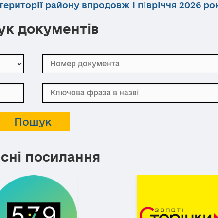
ериторії району впродовж І півріччя 2026 ро
к документів
сні посилання