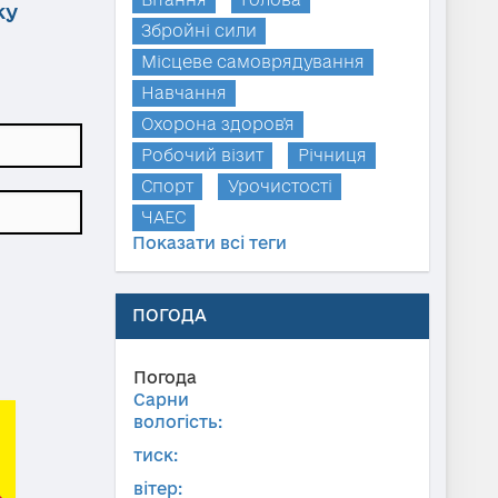
ку
Збройні сили
Місцеве самоврядування
Навчання
Охорона здоров'я
Робочий візит
Річниця
Спорт
Урочистості
ЧАЕС
Показати всі теги
ПОГОДА
Погода
Сарни
вологість:
тиск:
вітер: