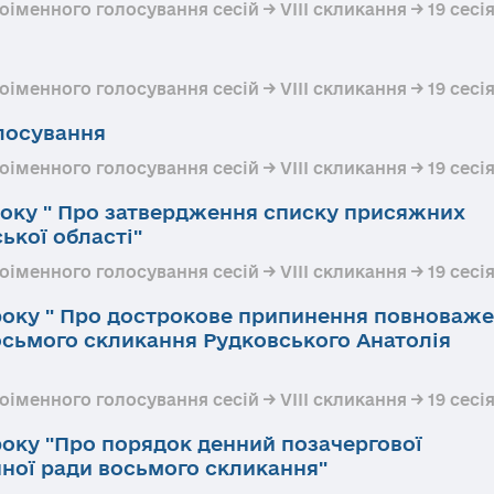
менного голосування сесій → VIII скликання → 19 сесія
менного голосування сесій → VIII скликання → 19 сесія
лосування
менного голосування сесій → VIII скликання → 19 сесія
 року " Про затвердження списку присяжних
ької області"
менного голосування сесій → VIII скликання → 19 сесія
 року " Про дострокове припинення повноваж
осьмого скликання Рудковського Анатолія
менного голосування сесій → VIII скликання → 19 сесія
 року "Про порядок денний позачергової
нної ради восьмого скликання"