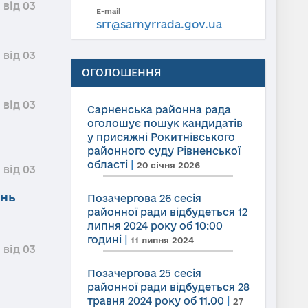
 від 03
E-mail
srr@sarnyrrada.gov.ua
 від 03
ОГОЛОШЕННЯ
 від 03
Сарненська районна рада
оголошує пошук кандидатів
у присяжні Рокитнівського
районного суду Рівненської
області
|
20 січня 2026
 від 03
ень
Позачергова 26 сесія
районної ради відбудеться 12
липня 2024 року об 10:00
годині
|
11 липня 2024
 від 03
Позачергова 25 сесія
районної ради відбудеться 28
травня 2024 року об 11.00
|
27