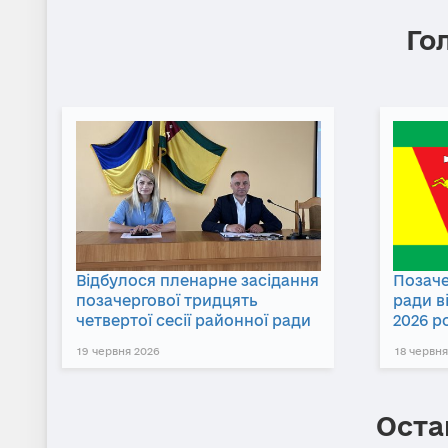
Го
Відбулося пленарне засідання
Позаче
позачергової тридцять
ради в
четвертої сесії районної ради
2026 р
19 червня 2026
18 червня
Оста