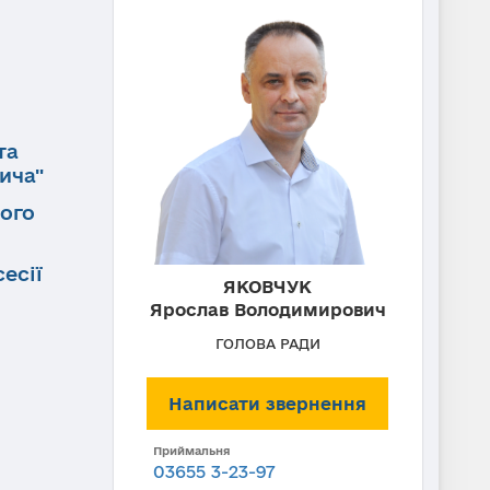
та
ича"
кого
есії
ЯКОВЧУК
Ярослав Володимирович
ГОЛОВА РАДИ
Написати звернення
Приймальня
03655 3-23-97