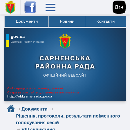
Документи
Новини
Контакти
gov.ua
Державні сайти України
САРНЕНСЬКА
РАЙОННА РАДА
ОФІЦІЙНИЙ ВЕБСАЙТ
Сайт працює в тестовому режимі.
Стара версія сайту доступна за посиланням
http://old.sarnyrrada.gov.ua
→
Документи
→
Рішення, протоколи, результати поіменного
голосування сесій
→
VIII скликання