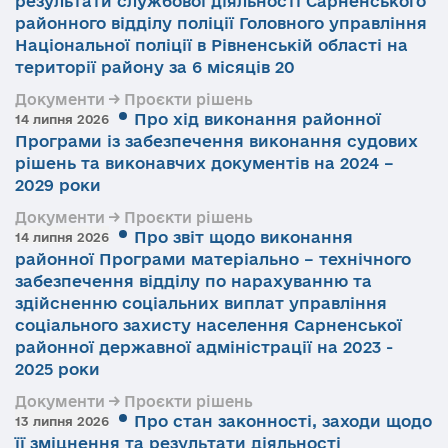
результати службової діяльності Сарненського
районного відділу поліції Головного управління
Національної поліції в Рівненській області на
території району за 6 місяців 20
Документи → Проєкти рішень
Про хід виконання районної
14 липня 2026
Програми із забезпечення виконання судових
рішень та виконавчих документів на 2024 –
2029 роки
Документи → Проєкти рішень
Про звіт щодо виконання
14 липня 2026
районної Програми матеріально – технічного
забезпечення відділу по нарахуванню та
здійсненню соціальних виплат управління
соціального захисту населення Сарненської
районної державної адміністрації на 2023 -
2025 роки
Документи → Проєкти рішень
Про стан законності, заходи щодо
13 липня 2026
її зміцнення та результати діяльності