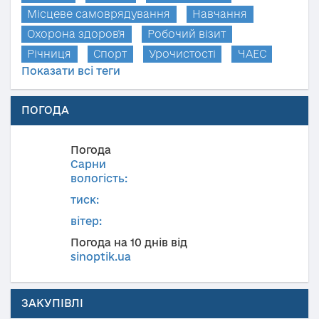
Місцеве самоврядування
Навчання
Охорона здоров'я
Робочий візит
Річниця
Спорт
Урочистості
ЧАЕС
Показати всі теги
ПОГОДА
Погода
Сарни
вологість:
тиск:
вітер:
Погода на 10 днів від
sinoptik.ua
ЗАКУПІВЛІ