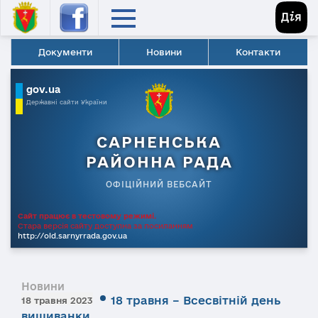
Документи
Новини
Контакти
gov.ua
Державні сайти України
САРНЕНСЬКА
РАЙОННА РАДА
ОФІЦІЙНИЙ ВЕБСАЙТ
Сайт працює в тестовому режимі.
Стара версія сайту доступна за посиланням
http://old.sarnyrrada.gov.ua
Новини
18 травня – Всесвітній день
18 травня 2023
вишиванки