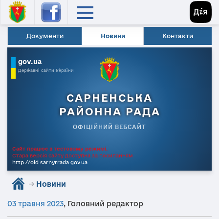
Документи
Новини
Контакти
gov.ua
Державні сайти України
САРНЕНСЬКА
РАЙОННА РАДА
ОФІЦІЙНИЙ ВЕБСАЙТ
Сайт працює в тестовому режимі.
Стара версія сайту доступна за посиланням
http://old.sarnyrrada.gov.ua
→
Новини
03 травня 2023
,
Головний редактор