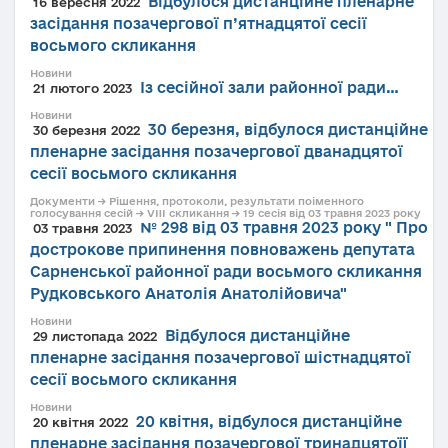
Відбулося дистанційне пленарне
16 вересня 2022
засідання позачергової п’ятнадцятої сесії
восьмого скликання
Новини
Із сесійної зали районної ради…
21 лютого 2023
Новини
30 березня, відбулося дистанційне
30 березня 2022
пленарне засідання позачергової дванадцятої
сесії восьмого скликання
Документи → Рішення, протоколи, результати поіменного
голосування сесій → VIII скликання → 19 сесія від 03 травня 2023 року
№ 298 від 03 травня 2023 року " Про
03 травня 2023
дострокове припинення повноважень депутата
Сарненської районної ради восьмого скликання
Рудковського Анатолія Анатолійовича"
Новини
Відбулося дистанційне
29 листопада 2022
пленарне засідання позачергової шістнадцятої
сесії восьмого скликання
Новини
20 квітня, відбулося дистанційне
20 квітня 2022
пленарне засідання позачергової тринадцятоїї