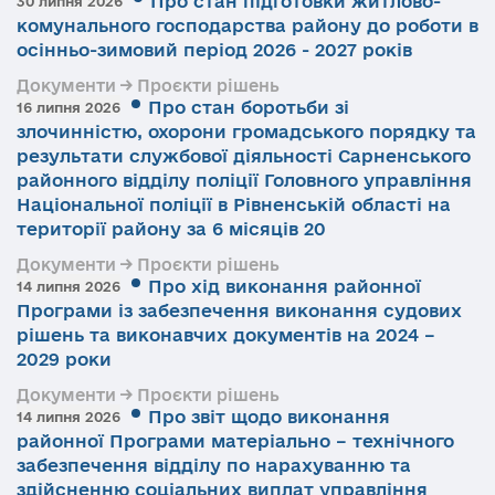
Про стан підготовки житлово-
30 липня 2026
комунального господарства району до роботи в
осінньо-зимовий період 2026 - 2027 років
Документи → Проєкти рішень
Про стан боротьби зі
16 липня 2026
злочинністю, охорони громадського порядку та
результати службової діяльності Сарненського
районного відділу поліції Головного управління
Національної поліції в Рівненській області на
території району за 6 місяців 20
Документи → Проєкти рішень
Про хід виконання районної
14 липня 2026
Програми із забезпечення виконання судових
рішень та виконавчих документів на 2024 –
2029 роки
Документи → Проєкти рішень
Про звіт щодо виконання
14 липня 2026
районної Програми матеріально – технічного
забезпечення відділу по нарахуванню та
здійсненню соціальних виплат управління