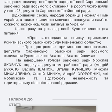
засідання позачергової дев’ятнадцятої сесії Сарненської
районної ради восьмого скликання, в роботі якого взяли
участь 25 депутатів Сарненської районної ради.
Відкриваючи сесію, народні обранці виконали Гімн
України, а також хвилиною мовчання вшанували памʼять
кожного захисника, який загинув за Україну.
Цього разу на розгляд сесії було винесено два
питання:
-«Про затвердження списку присяжних
Рокитнівського районного суду Рівненської області»;
- «Про дострокове припинення повноважень
депутата Сарненської районної ради восьмого
скликання Рудковського Анатолія Анатолійовича».
На завершення голова районної ради Ярослав
ЯКОВЧУК подякувавдепутатам районної ради (Андрій
БУХАЛО, Василь ІВАНЮК, Віталій КУРИШКО, Микола
МИХАЙЛЕНКО, Сергій МИЧКА, Андрій ОГОРОДНІК), які
мобілізовані та відстоюють незалежність та
територіальну цілісність нашої держави.
Галарея до
статті