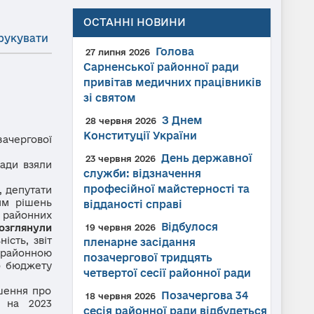
ОСТАННІ НОВИНИ
рукувати
Голова
27 липня 2026
Сарненської районної ради
привітав медичних працівників
зі святом
З Днем
28 червня 2026
Конституції України
зачергової
День державної
23 червня 2026
ади взяли
служби: відзначення
професійної майстерності та
, депутати
ям рішень
відданості справі
 районних
Відбулося
озглянули
19 червня 2026
ість, звіт
пленарне засідання
 районною
позачергової тридцять
о бюджету
четвертої сесії районної ради
шення про
Позачергова 34
18 червня 2026
 на 2023
сесія районної ради відбудеться