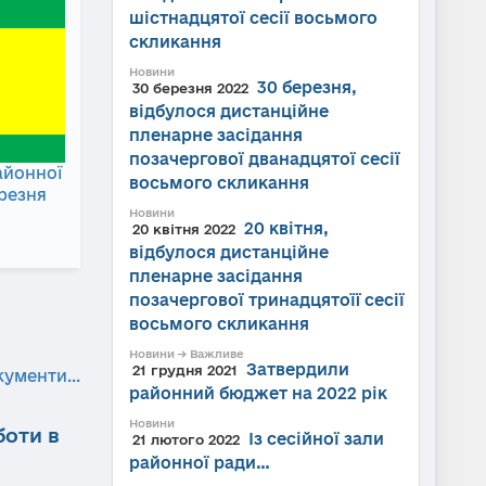
шістнадцятої сесії восьмого
скликання
Новини
30 березня,
30 березня 2022
відбулося дистанційне
пленарне засідання
позачергової дванадцятої сесії
айонної
восьмого скликання
ерезня
Новини
20 квітня,
20 квітня 2022
відбулося дистанційне
пленарне засідання
позачергової тринадцятоїї сесії
восьмого скликання
Новини → Важливе
Затвердили
21 грудня 2021
кументи...
районний бюджет на 2022 рік
Новини
боти в
Із сесійної зали
21 лютого 2022
районної ради…