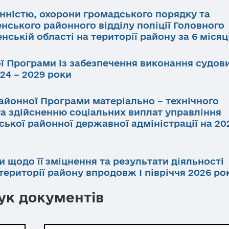
инністю, охорони громадського порядку та
нського районного відділу поліції Головного
нській області на території району за 6 місяц
ї Програми із забезпечення виконання судов
24 – 2029 роки
айонної Програми матеріально – технічного
та здійсненню соціальних виплат управління
ької районної державної адміністрації на 202
и щодо її зміцнення та результати діяльності
ериторії району впродовж І півріччя 2026 ро
к документів