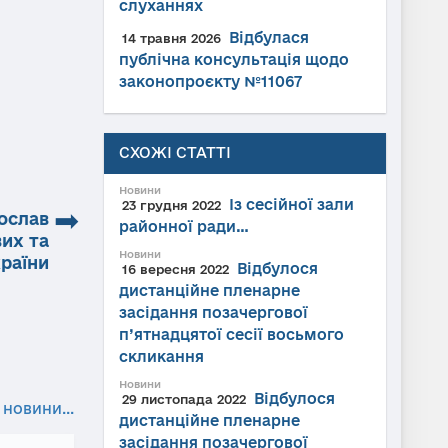
слуханнях
Відбулася
14 травня 2026
публічна консультація щодо
законопроєкту №11067
СХОЖІ СТАТТІ
Новини
Із сесійної зали
23 грудня 2022
➡
ослав
районної ради…
их та
Новини
раїни
Відбулося
16 вересня 2022
дистанційне пленарне
засідання позачергової
п’ятнадцятої сесії восьмого
скликання
Новини
Відбулося
29 листопада 2022
 новини...
дистанційне пленарне
засідання позачергової