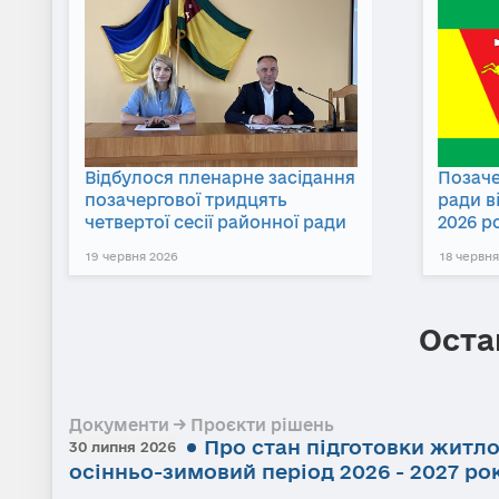
Відбулося пленарне засідання
Позаче
позачергової тридцять
ради в
четвертої сесії районної ради
2026 р
19 червня 2026
18 червня
Оста
Документи → Проєкти рішень
Про стан підготовки житл
30 липня 2026
осінньо-зимовий період 2026 - 2027 ро