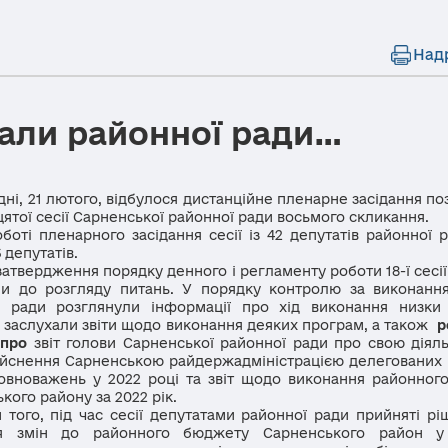
Над
 зали районної ради…
, 21 лютого, відбулося дистанційне пленарне засідання по
цятої сесії Сарненської районної ради восьмого скликання.
і пленарного засідання сесії із 42 депутатів районної р
 депутатів.
твердження порядку денного і регламенту роботи 18-ї сесії
и до розгляду питань. У порядку контролю за виконанн
ї ради розглянули інформації про хід виконання низки
 заслухали звіти щодо виконання деяких програм, а також
р
 про
звіт голови Сарненської районної ради про свою діяльн
ійснення Сарненською райдержадміністрацією делегованих
овноважень у 2022 році та звіт щодо виконання районног
кого району за 2022 рік.
го, під час сесії депутатами районної ради прийняті рі
я змін до районного бюджету Сарненського район у