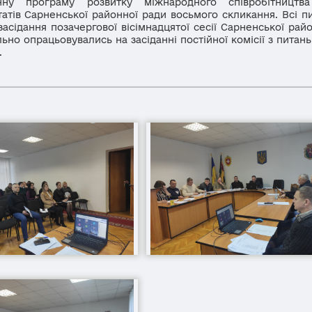
онну програму розвитку міжнародного співробітницт
ів Сарненської районної ради восьмого скликання. Всі пи
асідання позачергової вісімнадцятої сесії Сарненської рай
но опрацьовувались на засіданні постійної комісії з питан
.