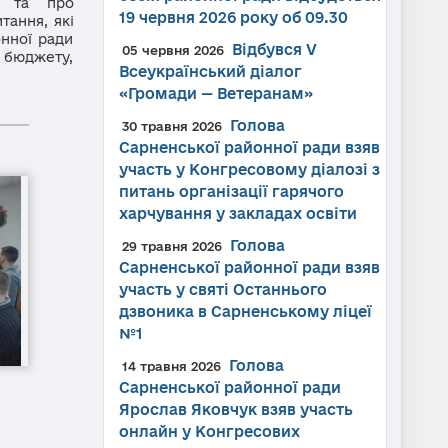
ва та про
19 червня 2026 року об 09.30
тання, які
онної ради
Відбувся V
05 червня 2026
ь бюджету,
Всеукраїнський діалог
«Громади — Ветеранам»
Голова
30 травня 2026
Сарненської районної ради взяв
участь у Конгресовому діалозі з
питань організації гарячого
харчування у закладах освіти
Голова
29 травня 2026
Сарненської районної ради взяв
участь у святі Останнього
дзвоника в Сарненському ліцеї
№1
Голова
14 травня 2026
Сарненської районної ради
Ярослав Яковчук взяв участь
онлайн у Конгресових