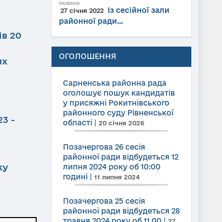
Новини
Із сесійної зали
27 січня 2022
районної ради…
ів 20
ОГОЛОШЕННЯ
их
Сарненська районна рада
оголошує пошук кандидатів
у присяжні Рокитнівського
районного суду Рівненської
3 -
області
|
20 січня 2026
Позачергова 26 сесія
районної ради відбудеться 12
ку
липня 2024 року об 10:00
годині
|
11 липня 2024
Позачергова 25 сесія
районної ради відбудеться 28
травня 2024 року об 11.00
|
27