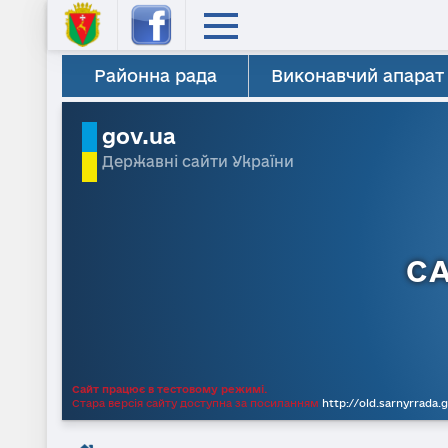
Районна рада
Виконавчий апарат
gov.ua
Державні сайти України
С
Сайт працює в тестовому режимі.
Стара версія сайту доступна за посиланням
http://old.sarnyrrada.