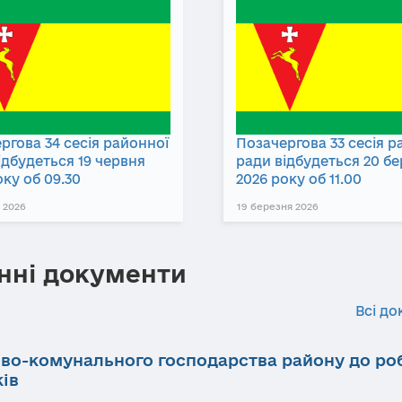
ргова 34 сесія районної
Позачергова 33 сесія р
ідбудеться 19 червня
ради відбудеться 20 б
оку об 09.30
2026 року об 11.00
 2026
19 березня 2026
нні документи
Всі до
ово-комунального господарства району до ро
ків