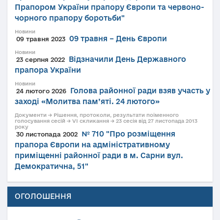
Прапором України прапору Європи та червоно-
чорного прапору боротьби"
Новини
09 травня – День Європи
09 травня 2023
Новини
Відзначили День Державного
23 серпня 2022
прапора України
Новини
Голова районної ради взяв участь у
24 лютого 2026
заході «Молитва пам’яті. 24 лютого»
Документи → Рішення, протоколи, результати поіменного
голосування сесій → VI скликання → 23 сесія від 27 листопада 2013
року
№ 710 "Про розміщення
30 листопада 2002
прапора Європи на адміністративному
приміщенні районної ради в м. Сарни вул.
Демократична, 51"
ОГОЛОШЕННЯ