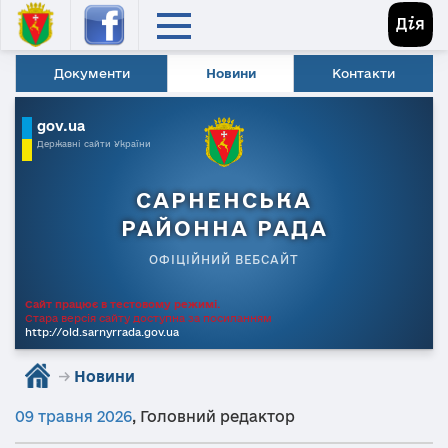
Документи
Новини
Контакти
gov.ua
Державні сайти України
САРНЕНСЬКА
РАЙОННА РАДА
ОФІЦІЙНИЙ ВЕБСАЙТ
Сайт працює в тестовому режимі.
Стара версія сайту доступна за посиланням
http://old.sarnyrrada.gov.ua
→
Новини
09 травня 2026
,
Головний редактор