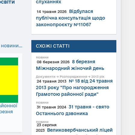
освіти
слуханнях
Відбулася
14 травня 2026
публічна консультація щодо
законопроєкту №11067
 новини...
СХОЖІ СТАТТІ
Новини
8 березня
08 березня 2026
Міжнародний жіночий день
Документи → Розпорядження → 2013 рік
№ 18 від 24 травня
24 травня 2013
2013 року "Про нагородження
Грамотою районної ради"
Новини
айонної
31 травня - свято
31 травня 2024
ерезня
Останнього дзвоника
Новини
23 серпня
Великовербчанський ліцей
2023