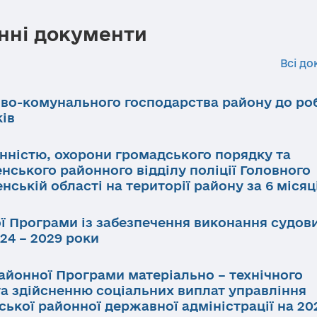
нні документи
Всі до
ово-комунального господарства району до ро
ків
инністю, охорони громадського порядку та
нського районного відділу поліції Головного
нській області на території району за 6 місяц
ї Програми із забезпечення виконання судов
24 – 2029 роки
айонної Програми матеріально – технічного
та здійсненню соціальних виплат управління
ької районної державної адміністрації на 202