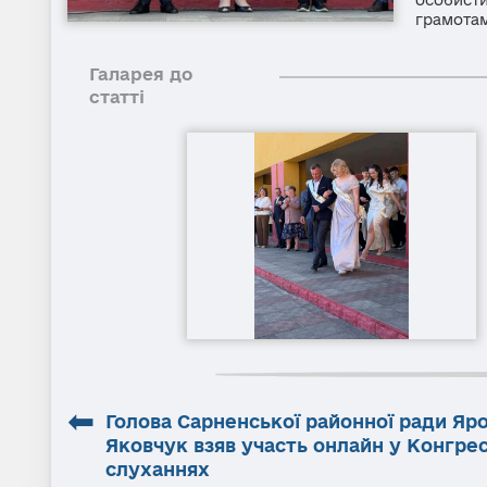
грамотам
Галарея до
статті
⬅
Голова Сарненської районної ради Яр
Яковчук взяв участь онлайн у Конгре
слуханнях