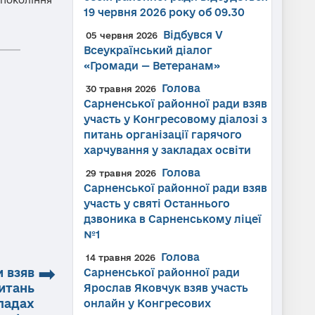
19 червня 2026 року об 09.30
Відбувся V
05 червня 2026
Всеукраїнський діалог
«Громади — Ветеранам»
Голова
30 травня 2026
Сарненської районної ради взяв
участь у Конгресовому діалозі з
питань організації гарячого
харчування у закладах освіти
Голова
29 травня 2026
Сарненської районної ради взяв
участь у святі Останнього
дзвоника в Сарненському ліцеї
№1
Голова
14 травня 2026
➡
и взяв
Сарненської районної ради
питань
Ярослав Яковчук взяв участь
кладах
онлайн у Конгресових