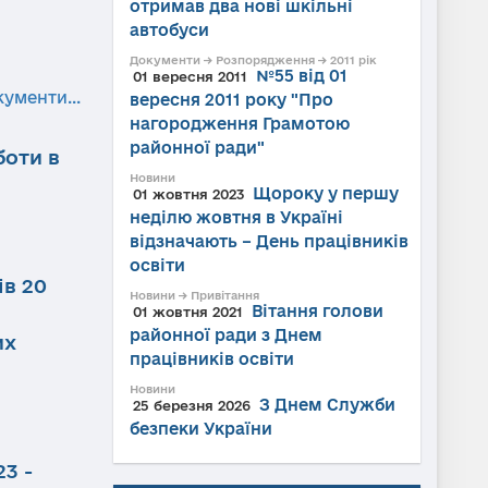
отримав два нові шкільні
автобуси
Документи → Розпорядження → 2011 рік
№55 від 01
01 вересня 2011
кументи...
вересня 2011 року "Про
нагородження Грамотою
районної ради"
боти в
Новини
Щороку у першу
01 жовтня 2023
неділю жовтня в Україні
відзначають – День працівників
освіти
ів 20
Новини → Привітання
Вітання голови
01 жовтня 2021
районної ради з Днем
их
працівників освіти
Новини
З Днем Служби
25 березня 2026
безпеки України
3 -