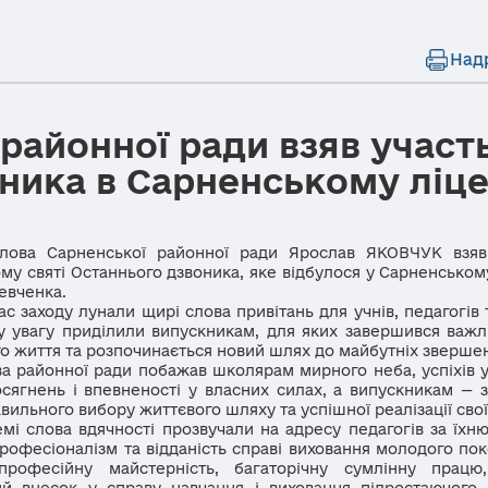
Над
районної ради взяв участь
оника в Сарненському ліце
 Сарненської районної ради Ярослав ЯКОВЧУК взяв 
му святі Останнього дзвоника, яке відбулося у Сарненськом
Шевченка.
заходу лунали щирі слова привітань для учнів, педагогів т
у увагу приділили випускникам, для яких завершився важл
о життя та розпочинається новий шлях до майбутніх зверше
районної ради побажав школярам мирного неба, успіхів у 
сягнень і впевненості у власних силах, а випускникам — 
авильного вибору життєвого шляху та успішної реалізації свої
слова вдячності прозвучали на адресу педагогів за їхн
рофесіоналізм та відданість справі виховання молодого пок
професійну майстерність, багаторічну сумлінну працю
ий внесок у справу навчання і виховання підростаючого 