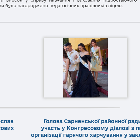
и було нагороджено педагогічних працівників ліцею.
ослав
Голова Сарненської районної рад
сових
участь у Конгресовому діалозі з 
організації гарячого харчування у за