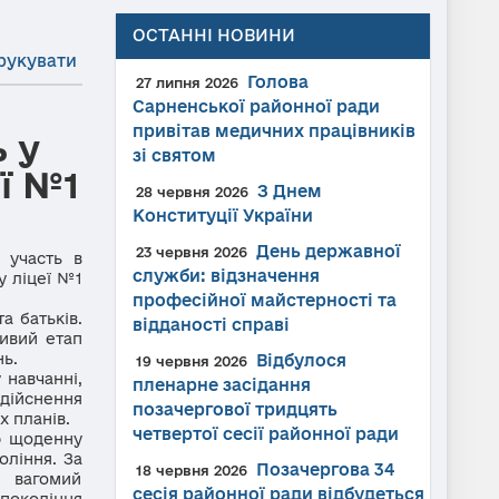
ОСТАННІ НОВИНИ
рукувати
Голова
27 липня 2026
Сарненської районної ради
привітав медичних працівників
 у
зі святом
ї №1
З Днем
28 червня 2026
Конституції України
День державної
23 червня 2026
участь в
служби: відзначення
у ліцеї №1
професійної майстерності та
а батьків.
відданості справі
ивий етап
нь.
Відбулося
19 червня 2026
навчанні,
пленарне засідання
здійснення
позачергової тридцять
х планів.
четвертої сесії районної ради
ю щоденну
оління. За
Позачергова 34
18 червня 2026
, вагомий
сесія районної ради відбудеться
покоління