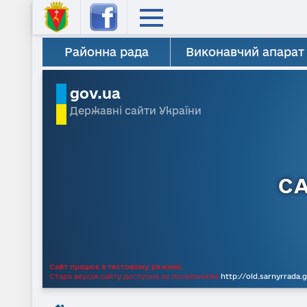
Районна рада
Виконавчий апарат
gov.ua
Державні сайти України
С
Сайт працює в тестовому режимі.
Стара версія сайту доступна за посиланням
http://old.sarnyrrada.