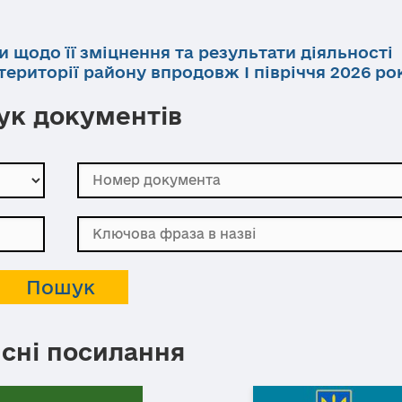
и щодо її зміцнення та результати діяльності
ериторії району впродовж І півріччя 2026 ро
к документів
сні посилання