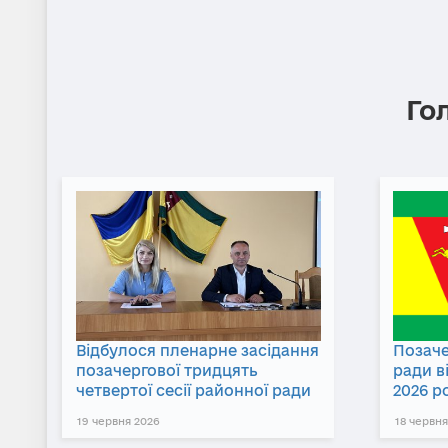
Го
Відбулося пленарне засідання
Позаче
позачергової тридцять
ради в
четвертої сесії районної ради
2026 р
19 червня 2026
18 червня