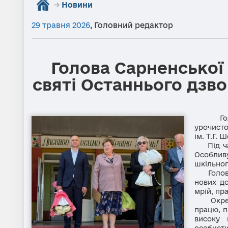
→
Новини
29 травня 2026
,
Головний редактор
Голова Сарненської 
святі Останнього дзв
Голова
урочисто
ім. Т.Г. 
Під час 
Особлив
шкільног
Голова 
нових до
мрій, пр
Окремі 
працю, п
високу 
особист