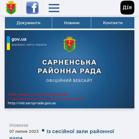
Документи
Новини
Контакти
gov.ua
Державні сайти України
САРНЕНСЬКА
РАЙОННА РАДА
ОФІЦІЙНИЙ ВЕБСАЙТ
Сайт працює в тестовому режимі.
Стара версія сайту доступна за посиланням
http://old.sarnyrrada.gov.ua
Новини
Із сесійної зали районної
07 липня 2023
ради…