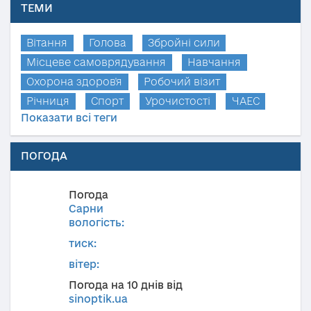
ТЕМИ
Вітання
Голова
Збройні сили
Місцеве самоврядування
Навчання
Охорона здоров'я
Робочий візит
Річниця
Спорт
Урочистості
ЧАЕС
Показати всі теги
ПОГОДА
Погода
Сарни
вологість:
тиск:
вітер:
Погода на 10 днів від
sinoptik.ua