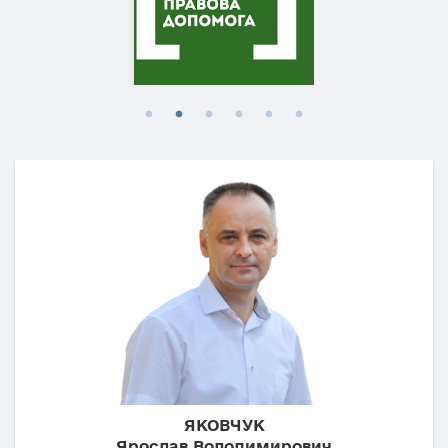
ЯКОВЧУК
Ярослав Володимирович