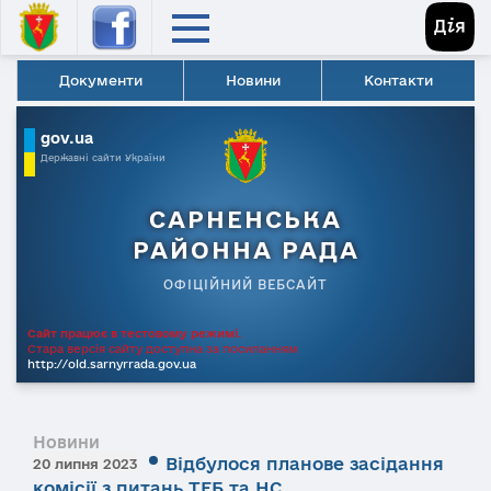
Документи
Новини
Контакти
gov.ua
Державні сайти України
САРНЕНСЬКА
РАЙОННА РАДА
ОФІЦІЙНИЙ ВЕБСАЙТ
Сайт працює в тестовому режимі.
Стара версія сайту доступна за посиланням
http://old.sarnyrrada.gov.ua
Новини
Відбулося планове засідання
20 липня 2023
комісії з питань ТЕБ та НС