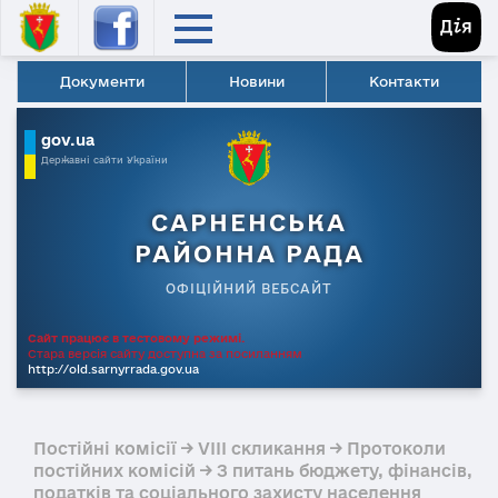
Документи
Новини
Контакти
gov.ua
Державні сайти України
САРНЕНСЬКА
РАЙОННА РАДА
ОФІЦІЙНИЙ ВЕБСАЙТ
Сайт працює в тестовому режимі.
Стара версія сайту доступна за посиланням
http://old.sarnyrrada.gov.ua
Постійні комісії → VIII скликання → Протоколи
постійних комісій → З питань бюджету, фінансів,
податків та соціального захисту населення