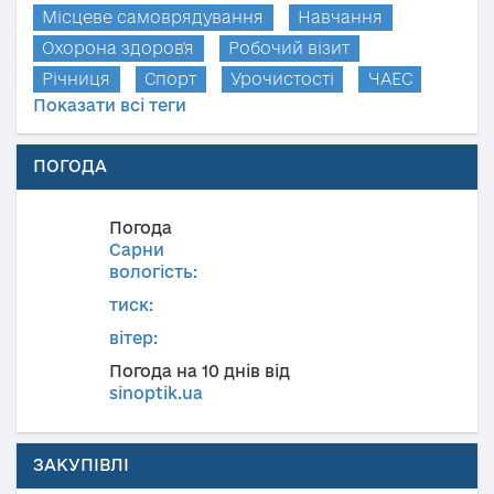
Місцеве самоврядування
Навчання
Охорона здоров'я
Робочий візит
Річниця
Спорт
Урочистості
ЧАЕС
Показати всі теги
ПОГОДА
Погода
Сарни
вологість:
тиск:
вітер:
Погода на 10 днів від
sinoptik.ua
ЗАКУПІВЛІ