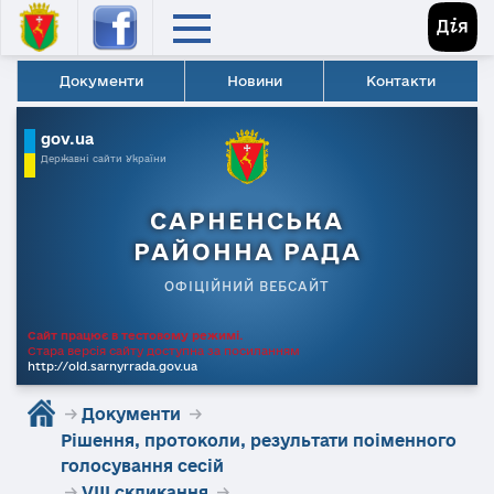
Документи
Новини
Контакти
gov.ua
Державні сайти України
САРНЕНСЬКА
РАЙОННА РАДА
ОФІЦІЙНИЙ ВЕБСАЙТ
Сайт працює в тестовому режимі.
Стара версія сайту доступна за посиланням
http://old.sarnyrrada.gov.ua
→
Документи
→
Рішення, протоколи, результати поіменного
голосування сесій
→
VIII скликання
→