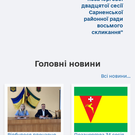
двадцятої сесії
Сарненської
районної ради
восьмого
скликання"
Головні новини
Всі новини...
Відбулося пленарне
Позачергова 34 сесія