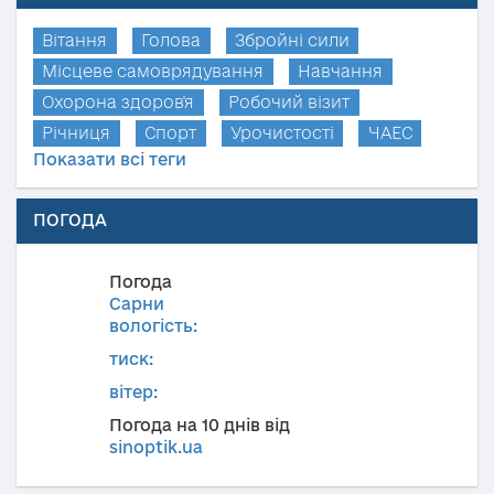
Вітання
Голова
Збройні сили
Місцеве самоврядування
Навчання
Охорона здоров'я
Робочий візит
Річниця
Спорт
Урочистості
ЧАЕС
Показати всі теги
ПОГОДА
Погода
Сарни
вологість:
тиск:
вітер:
Погода на 10 днів від
sinoptik.ua