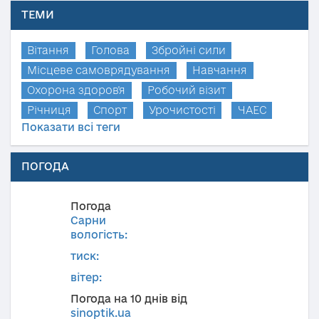
ТЕМИ
Вітання
Голова
Збройні сили
Місцеве самоврядування
Навчання
Охорона здоров'я
Робочий візит
Річниця
Спорт
Урочистості
ЧАЕС
Показати всі теги
ПОГОДА
Погода
Сарни
вологість:
тиск:
вітер:
Погода на 10 днів від
sinoptik.ua