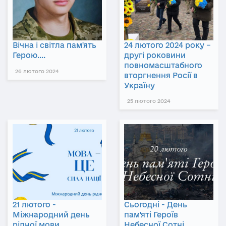
Вічна і світла пам'ять
24 лютого 2024 року –
Герою....
другі роковини
повномасштабного
26 лютого 2024
вторгнення Росії в
Україну
25 лютого 2024
21 лютого -
Сьогодні - День
Міжнародний день
пам'яті Героїв
рідної мови
Небесної Сотні