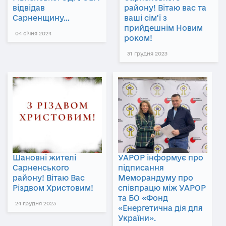
відвідав
району! Вітаю вас та
Сарненщину…
ваші сім’ї з
прийдешнім Новим
04 січня 2024
роком!
31 грудня 2023
Шановні жителі
УАРОР інформує про
Сарненського
підписання
району! Вітаю Вас
Меморандуму про
Різдвом Христовим!
співпрацю між УАРОР
та БО «Фонд
24 грудня 2023
«Енергетична дія для
України».