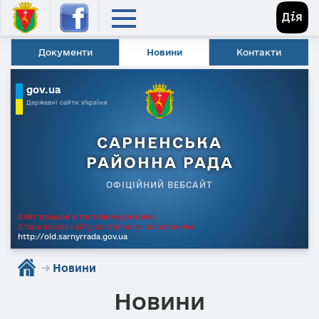
Документи
Новини
Контакти
gov.ua
Державні сайти України
САРНЕНСЬКА
РАЙОННА РАДА
ОФІЦІЙНИЙ ВЕБСАЙТ
Сайт працює в тестовому режимі.
Стара версія сайту доступна за посиланням
http://old.sarnyrrada.gov.ua
→
Новини
Новини