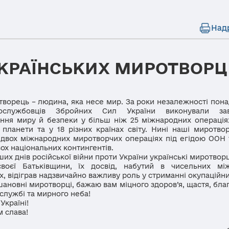
Над
УКРАЇНСЬКИХ МИРОТВОРЦ
рець – людина, яка несе мир. За роки незалежності понад
овослужбовців Збройних Сил України виконували за
ння миру й безпеки у більш ніж 25 міжнародних операція
 планети та у 18 різних країнах світу. Нині наші миротво
 двох міжнародних миротворчих операціях під егідою ООН
вох національних контингентів.
 днів російської війни проти України українські миротворц
своєї Батьківщини, їх досвід, набутий в чисельних мі
х, відіграв надзвичайно важливу роль у стриманні окупаційни
овні миротворці, бажаю вам міцного здоров’я, щастя, бла
у службі та мирного неба!
країні!
слава!