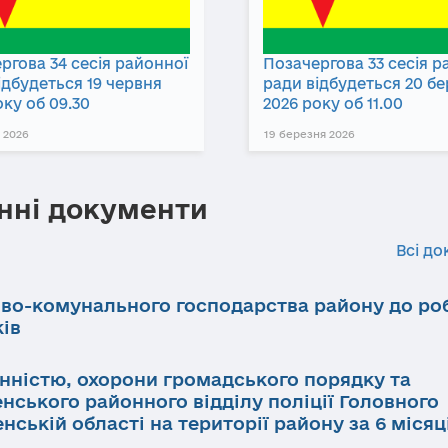
ргова 34 сесія районної
Позачергова 33 сесія р
ідбудеться 19 червня
ради відбудеться 20 б
оку об 09.30
2026 року об 11.00
 2026
19 березня 2026
нні документи
Всі до
ово-комунального господарства району до ро
ків
инністю, охорони громадського порядку та
нського районного відділу поліції Головного
нській області на території району за 6 місяц