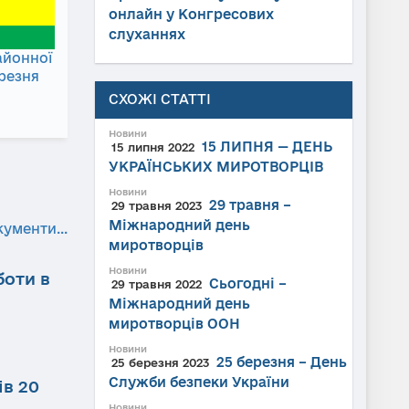
онлайн у Конгресових
слуханнях
айонної
ерезня
СХОЖІ СТАТТІ
Новини
15 ЛИПНЯ — ДЕНЬ
15 липня 2022
УКРАЇНСЬКИХ МИРОТВОРЦІВ
Новини
29 травня –
29 травня 2023
Міжнародний день
кументи...
миротворців
Новини
боти в
Сьогодні –
29 травня 2022
Міжнародний день
миротворців ООН
Новини
25 березня – День
25 березня 2023
Служби безпеки України
ів 20
Новини