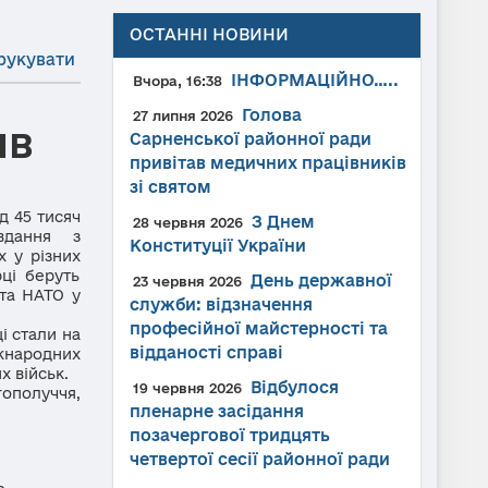
ОСТАННІ НОВИНИ
рукувати
ІНФОРМАЦІЙНО…..
Вчора, 16:38
Голова
27 липня 2026
ІВ
Сарненської районної ради
привітав медичних працівників
зі святом
 45 тисяч
З Днем
28 червня 2026
вдання з
Конституції України
х у різних
рці беруть
День державної
23 червня 2026
 та НАТО у
служби: відзначення
професійної майстерності та
і стали на
відданості справі
жнародних
х військ.
Відбулося
19 червня 2026
гополуччя,
пленарне засідання
позачергової тридцять
четвертої сесії районної ради