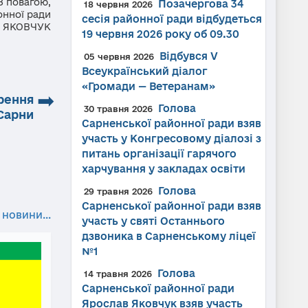
З повагою,
Позачергова 34
18 червня 2026
онної ради
сесія районної ради відбудеться
 Я
КОВЧУК
19 червня 2026 року об 09.30
Відбувся V
05 червня 2026
Всеукраїнський діалог
«Громади — Ветеранам»
➡
орення
Голова
30 травня 2026
 Сарни
Сарненської районної ради взяв
участь у Конгресовому діалозі з
питань організації гарячого
харчування у закладах освіти
Голова
29 травня 2026
Сарненської районної ради взяв
 новини...
участь у святі Останнього
дзвоника в Сарненському ліцеї
№1
Голова
14 травня 2026
Сарненської районної ради
Ярослав Яковчук взяв участь