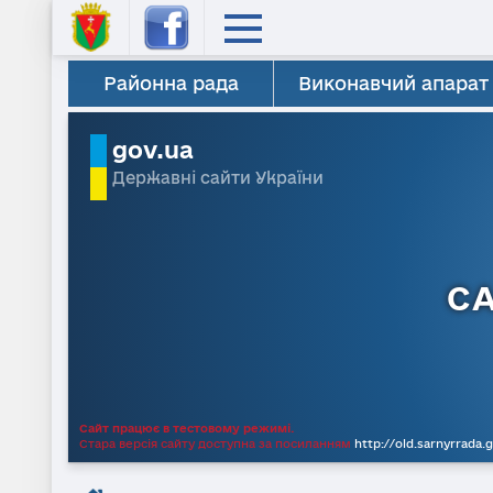
Районна рада
Виконавчий апарат
gov.ua
Державні сайти України
С
Сайт працює в тестовому режимі.
Стара версія сайту доступна за посиланням
http://old.sarnyrrada.