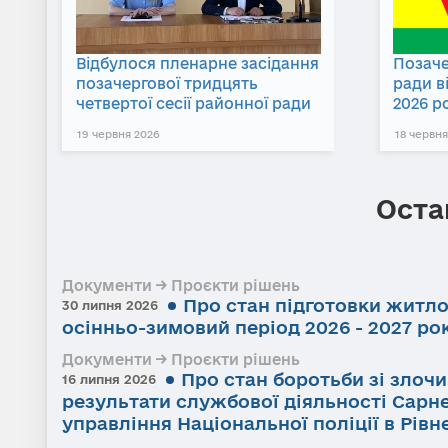
Відбулося пленарне засідання
Позаче
позачергової тридцять
ради в
четвертої сесії районної ради
2026 р
19 червня 2026
18 червня
Оста
Документи → Проєкти рішень
Про стан підготовки житл
30 липня 2026
осінньо-зимовий період 2026 - 2027 ро
Документи → Проєкти рішень
Про стан боротьби зі злоч
16 липня 2026
результати службової діяльності Сарне
управління Національної поліції в Рівне