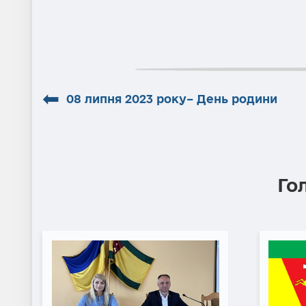
⬅
08 липня 2023 року– День родини
Го