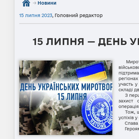
→
Новини
15 липня 2023
,
Головний редактор
15 ЛИПНЯ — ДЕНЬ 
Миротво
військ
підтрима
регіонах
участь у
складі д
З перших
захист 
операція
Тож, шан
успіхів 
Слава У
Героям 