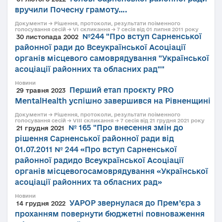
вручили Почесну грамоту….
Документи → Рішення, протоколи, результати поіменного
голосування сесій → VI скликання → 7 сесія від 01 липня 2011 року
№244 "Про вступ Сарненської
30 листопада 2002
районної ради до Всеукраїнської Асоціації
органів місцевого самоврядування "Української
асоціації районних та обласних рад""
Новини
Перший етап проєкту PRO
29 травня 2023
MentalHealth успішно завершився на Рівненщині
Документи → Рішення, протоколи, результати поіменного
голосування сесій → VIII скликання → 7 сесія від 21 грудня 2021 року
№ 165 "Про внесення змін до
21 грудня 2021
рішення Сарненської районної ради від
01.07.2011 № 244 «Про вступ Сарненської
районної радидо Всеукраїнської Асоціації
органів місцевогосамоврядування «Української
асоціації районних та обласних рад»
Новини
УАРОР звернулася до Прем’єра з
14 грудня 2022
проханням повернути бюджетні повноваження