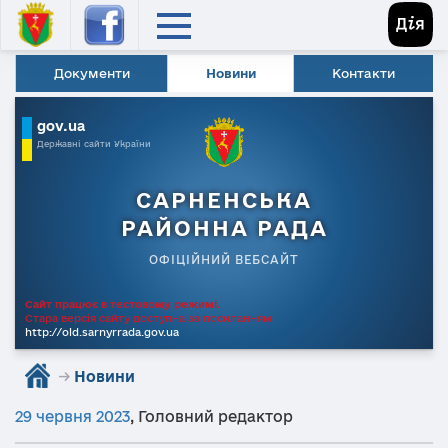
Документи
Новини
Контакти
gov.ua
Державні сайти України
САРНЕНСЬКА
РАЙОННА РАДА
ОФІЦІЙНИЙ ВЕБСАЙТ
Сайт працює в тестовому режимі.
Стара версія сайту доступна за посиланням
http://old.sarnyrrada.gov.ua
→
Новини
29 червня 2023
,
Головний редактор