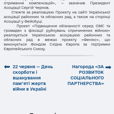
отримання компенсацій», — зазначив Президент
Асоціації Сергій Чернов.
Стежте за реалізацією Проєкту на сайті Української
асоціації районних та обласних рад, а також на сторінці
Асоціації у Фейсбуці.
Проєкт «Підвищення обізнаності серед ОМС та
громадян з фіксації руйнувань спричинених війною»
реалізується Українською асоціацією районних та
обласних рад в межах проєкту «Фенікс», що
виконується Фондом Східна Європа за підтримки
Європейського Союзу.
⬅
➡
22 червня — День
Нагорода «ЗА
скорботи і
РОЗВИТОК
вшанування
СОЦІАЛЬНОГО
пам’яті жертв
ПАРТНЕРСТВА»
війни в Україні