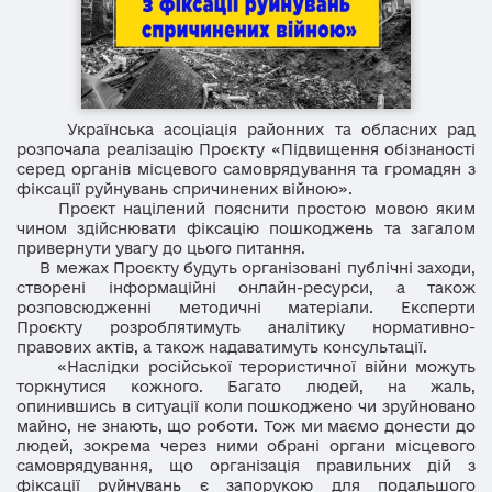
Українська асоціація районних та обласних рад
розпочала реалізацію Проєкту «Підвищення обізнаності
серед органів місцевого самоврядування та громадян з
фіксації руйнувань спричинених війною».
Проєкт націлений пояснити простою мовою яким
чином здійснювати фіксацію пошкоджень та загалом
привернути увагу до цього питання.
В межах Проєкту будуть організовані публічні заходи,
створені інформаційні онлайн-ресурси, а також
розповсюдженні методичні матеріали. Експерти
Проєкту розроблятимуть аналітику нормативно-
правових актів, а також надаватимуть консультації.
«Наслідки російської терористичної війни можуть
торкнутися кожного. Багато людей, на жаль,
опинившись в ситуації коли пошкоджено чи зруйновано
майно, не знають, що роботи. Тож ми маємо донести до
людей, зокрема через ними обрані органи місцевого
самоврядування, що організація правильних дій з
фіксації руйнувань є запорукою для подальшого