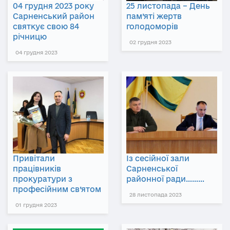
04 грудня 2023 року
25 листопада – День
Сарненський район
пам’яті жертв
святкує свою 84
голодоморів
річницю
02 грудня 2023
04 грудня 2023
Привітали
Із сесійної зали
працівників
Сарненської
прокуратури з
районної ради………
професійним св’ятом
28 листопада 2023
01 грудня 2023