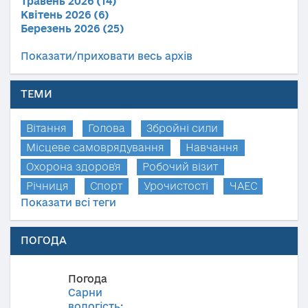
Травень 2026 (14)
Квітень 2026 (6)
Березень 2026 (25)
Показати/приховати весь архів
ТЕМИ
Вітання
Голова
Збройні сили
Місцеве самоврядування
Навчання
Охорона здоров'я
Робочий візит
Річниця
Спорт
Урочистості
ЧАЕС
Показати всі теги
ПОГОДА
Погода
Сарни
вологість: