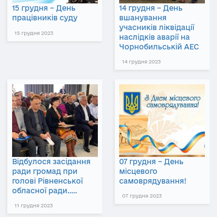
15 грудня – День
14 грудня – День
працівників суду
вшанування
учасників ліквідації
15 грудня 2023
наслідків аварії на
Чорнобильській АЕС
14 грудня 2023
Відбулося засідання
07 грудня – День
ради громад при
місцевого
голові Рівненської
самоврядування!
обласної ради…..
07 грудня 2023
11 грудня 2023