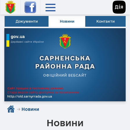
Документи
Новини
Контакти
gov.ua
Державні сайти України
САРНЕНСЬКА
РАЙОННА РАДА
ОФІЦІЙНИЙ ВЕБСАЙТ
Сайт працює в тестовому режимі.
Стара версія сайту доступна за посиланням
http://old.sarnyrrada.gov.ua
→
Новини
Новини