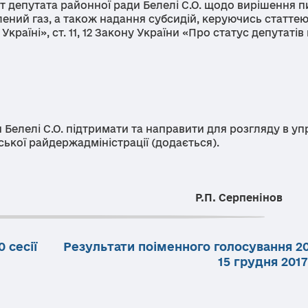
епутата районної ради Белелі С.О. щодо вирішення п
лений газ, а також надання субсидій, керуючись статтею
раїні», ст. 11, 12 Закону України «Про статус депутатів
лелі С.О. підтримати та направити для розгляду в уп
ської райдержадміністрації (додається).
.П. Серпенінов
 сесії
Результати поіменного голосування 20
15 грудня 201