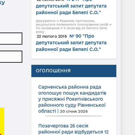
ку
депутатський запит депутата
районної ради Белелі С.О."
Документи → Рішення, протоколи,
результати поіменного голосування сесій →
VII скликання → 5 сесія від 22 лютого 2016
року
№ 90 "Про
22 лютого 2016
депутатський запит депутата
районної ради Белелі С.О."
ОГОЛОШЕННЯ
Сарненська районна рада
оголошує пошук кандидатів
у присяжні Рокитнівського
районного суду Рівненської
області
|
20 січня 2026
Позачергова 26 сесія
районної ради відбудеться 12