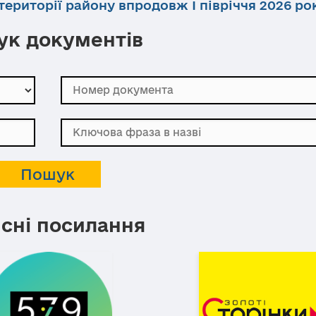
ериторії району впродовж І півріччя 2026 ро
к документів
сні посилання