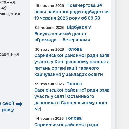
итання
Позачергова 34
18 червня 2026
 49
сесія районної ради відбудеться
 місцевих
19 червня 2026 року об 09.30
Відбувся V
05 червня 2026
Всеукраїнський діалог
«Громади — Ветеранам»
Голова
30 травня 2026
равління
Сарненської районної ради взяв
участь у Конгресовому діалозі з
питань організації гарячого
харчування у закладах освіти
Голова
29 травня 2026
Сарненської районної ради взяв
участь у святі Останнього
➡
дзвоника в Сарненському ліцеї
 сесії
№1
7 року
Голова
14 травня 2026
Сарненської районної ради