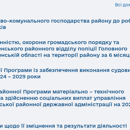
Всі до
ово-комунального господарства району до ро
ків
инністю, охорони громадського порядку та
нського районного відділу поліції Головного
нській області на території району за 6 місяц
ї Програми із забезпечення виконання судов
24 – 2029 роки
айонної Програми матеріально – технічного
та здійсненню соціальних виплат управління
ької районної державної адміністрації на 202
и щодо її зміцнення та результати діяльності