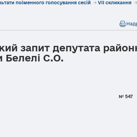
льтати поіменного голосування сесій
→
VII скликання
Над
кий запит депутата район
 Белелі С.О.
я 2017 року № 547