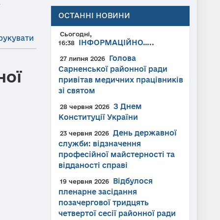
→
ОСТАННІ НОВИНИ
Сьогодні,
рукувати
ІНФОРМАЦІЙНО…..
16:38
Голова
27 липня 2026
Сарненської районної ради
ної
привітав медичних працівників
зі святом
З Днем
28 червня 2026
Конституції України
День державної
23 червня 2026
служби: відзначення
професійної майстерності та
відданості справі
Відбулося
19 червня 2026
пленарне засідання
позачергової тридцять
четвертої сесії районної ради