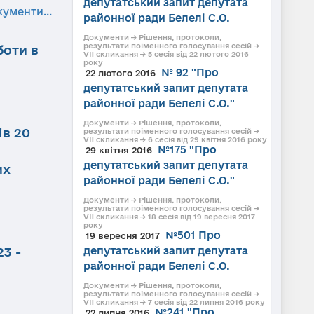
депутатський запит депутата
кументи...
районної ради Белелі С.О.
Документи → Рішення, протоколи,
результати поіменного голосування сесій →
боти в
VII скликання → 5 сесія від 22 лютого 2016
року
№ 92 "Про
22 лютого 2016
депутатський запит депутата
районної ради Белелі С.О."
Документи → Рішення, протоколи,
ів 20
результати поіменного голосування сесій →
VII скликання → 6 сесія від 29 квітня 2016 року
№175 "Про
29 квітня 2016
депутатський запит депутата
их
районної ради Белелі С.О."
Документи → Рішення, протоколи,
результати поіменного голосування сесій →
VII скликання → 18 сесія від 19 вересня 2017
року
№501 Про
19 вересня 2017
3 -
депутатський запит депутата
районної ради Белелі С.О.
Документи → Рішення, протоколи,
результати поіменного голосування сесій →
VII скликання → 7 сесія від 22 липня 2016 року
№241 "Про
22 липня 2016