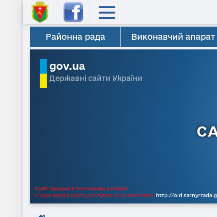
Районна рада
Виконавчий апарат
gov.ua
Державні сайти України
С
Сайт працює в тестовому режимі.
Стара версія сайту доступна за посиланням
http://old.sarnyrrada.