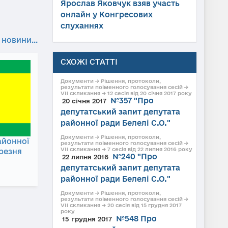
Ярослав Яковчук взяв участь
онлайн у Конгресових
слуханнях
 новини...
СХОЖІ СТАТТІ
Документи → Рішення, протоколи,
результати поіменного голосування сесій →
VII скликання → 12 сесія від 20 січня 2017 року
№357 "Про
20 січня 2017
депутатський запит депутата
районної ради Белелі С.О."
Документи → Рішення, протоколи,
айонної
результати поіменного голосування сесій →
VII скликання → 7 сесія від 22 липня 2016 року
ерезня
№240 "Про
22 липня 2016
депутатський запит депутата
районної ради Белелі С.О."
Документи → Рішення, протоколи,
результати поіменного голосування сесій →
VII скликання → 20 сесія від 15 грудня 2017
року
№548 Про
15 грудня 2017