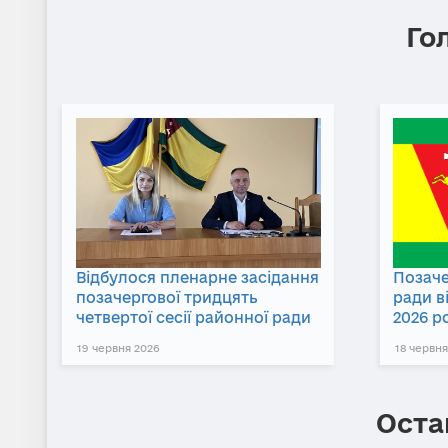
Го
Відбулося пленарне засідання
Позаче
позачергової тридцять
ради в
четвертої сесії районної ради
2026 р
19 червня 2026
18 червня
Оста