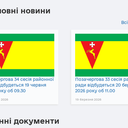
ловні новини
Всі
ргова 34 сесія районної
Позачергова 33 сесія р
ідбудеться 19 червня
ради відбудеться 20 б
оку об 09.30
2026 року об 11.00
 2026
19 березня 2026
нні документи