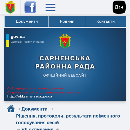
Документи
Новини
Контакти
gov.ua
Державні сайти України
САРНЕНСЬКА
РАЙОННА РАДА
ОФІЦІЙНИЙ ВЕБСАЙТ
Сайт працює в тестовому режимі.
Стара версія сайту доступна за посиланням
http://old.sarnyrrada.gov.ua
→
Документи
→
Рішення, протоколи, результати поіменного
голосування сесій
→
VII скликання
→