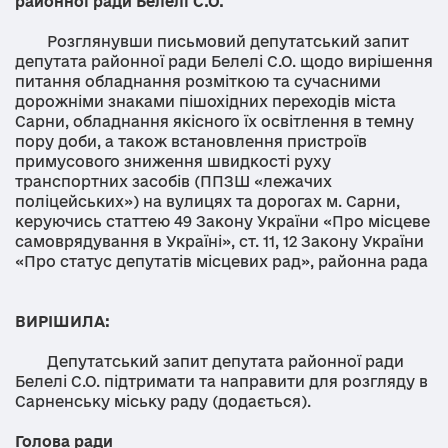
районної ради Белелі С.О.
Розглянувши письмовий депутатський запит
депутата районної ради Белелі С.О. щодо вирішення
питання обладнання розміткою та сучасними
дорожніми знаками пішохідних переходів міста
Сарни, обладнання якісного їх освітлення в темну
пору доби, а також встановлення пристроїв
примусового зниження швидкості руху
транспортних засобів (ППЗШ «лежачих
поліцейських») на вулицях та дорогах м. Сарни,
керуючись статтею 49 Закону України «Про місцеве
самоврядування в Україні», ст. 11, 12 Закону України
«Про статус депутатів місцевих рад», районна рада
ВИРІШИЛА:
Депутатський запит депутата районної ради
Белелі С.О. підтримати та направити для розгляду в
Сарненську міську раду (додається).
Голова ради