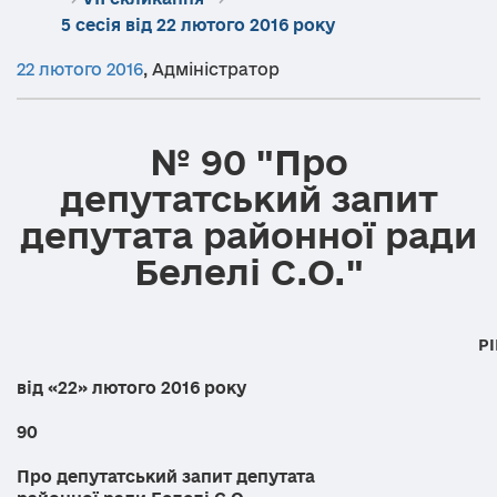
5 сесія від 22 лютого 2016 року
22 лютого 2016
,
Адміністратор
№ 90 "Про
депутатський запит
депутата районної ради
Белелі С.О."
РІШ
від «22» лютого 2016 року
90
Про депутатський запит депутата