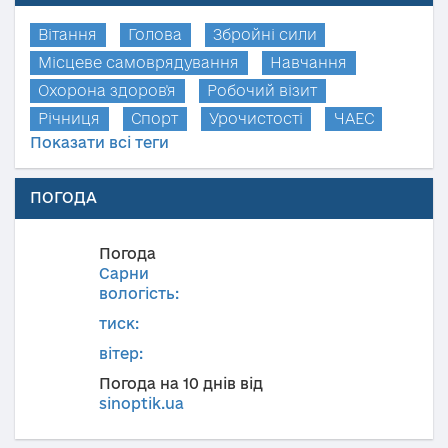
Вітання
Голова
Збройні сили
Місцеве самоврядування
Навчання
Охорона здоров'я
Робочий візит
Річниця
Спорт
Урочистості
ЧАЕС
Показати всі теги
ПОГОДА
Погода
Сарни
вологість:
тиск:
вітер:
Погода на 10 днів від
sinoptik.ua