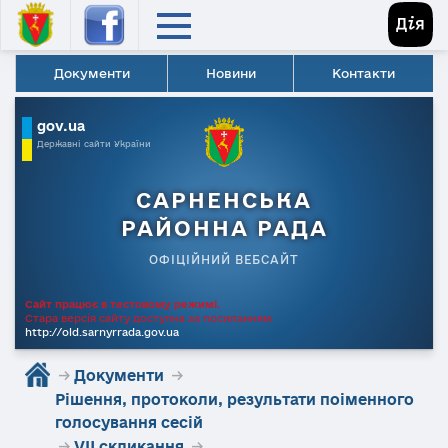
Документи
Новини
Контакти
gov.ua
Державні сайти України
САРНЕНСЬКА
РАЙОННА РАДА
ОФІЦІЙНИЙ ВЕБСАЙТ
Сайт працює в тестовому режимі.
Стара версія сайту доступна за посиланням
http://old.sarnyrrada.gov.ua
→
Документи
→
Рішення, протоколи, результати поіменного
голосування сесій
→
VII скликання
→