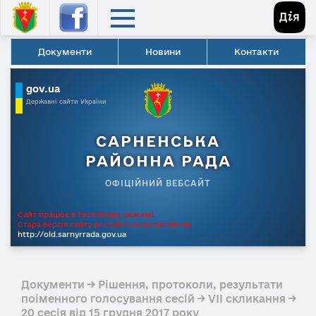
Документи
Новини
Контакти
gov.ua
Державні сайти України
САРНЕНСЬКА
РАЙОННА РАДА
ОФІЦІЙНИЙ ВЕБСАЙТ
Сайт працює в тестовому режимі.
Стара версія сайту доступна за посиланням
http://old.sarnyrrada.gov.ua
Документи → Рішення, протоколи, результати
поіменного голосування сесій → VII скликання →
20 сесія від 15 грудня 2017 року