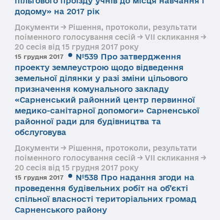
пільгового проїзду учнів до місця навчання і
додому» на 2017 рік
Документи → Рішення, протоколи, результати
поіменного голосування сесій → VII скликання →
20 сесія від 15 грудня 2017 року
№539 Про затвердження
15 грудня 2017
проекту землеустрою щодо відведення
земельної ділянки у разі зміни цільового
призначення комунального закладу
«Сарненський районний центр первинної
медико-санітарної допомоги» Сарненської
районної ради для будівництва та
обслуговува
Документи → Рішення, протоколи, результати
поіменного голосування сесій → VII скликання →
20 сесія від 15 грудня 2017 року
№538 Про надання згоди на
15 грудня 2017
проведення будівельних робіт на об’єкті
спільної власності територіальних громад
Сарненського району