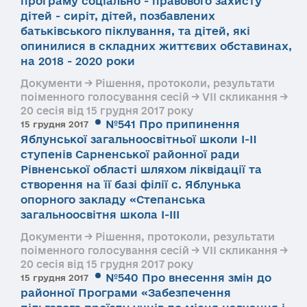
програму соціально - правового захисту
дітей - сиріт, дітей, позбавлених
батьківського піклування, та дітей, які
опинилися в складних життєвих обставинах,
на 2018 - 2020 роки
Документи → Рішення, протоколи, результати
поіменного голосування сесій → VII скликання →
20 сесія від 15 грудня 2017 року
№541 Про припинення
15 грудня 2017
Яблунської загальноосвітньої школи I-II
ступенів Сарненської районної ради
Рівненської області шляхом ліквідації та
створення на її базі філії с. Яблунька
опорного закладу «Степанська
загальноосвітня школа І-ІІІ
Документи → Рішення, протоколи, результати
поіменного голосування сесій → VII скликання →
20 сесія від 15 грудня 2017 року
№540 Про внесення змін до
15 грудня 2017
районної Програми «Забезпечення