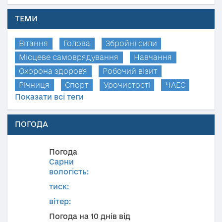
ТЕМИ
Вітання
Голова
Збройні сили
Місцеве самоврядування
Навчання
Охорона здоров'я
Робочий візит
Річниця
Спорт
Урочистості
ЧАЕС
Показати всі теги
ПОГОДА
Погода
Сарни
вологість:
тиск:
вітер:
Погода на 10 днів від