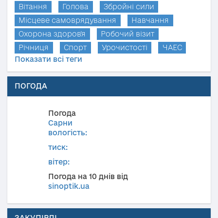
Вітання
Голова
Збройні сили
Місцеве самоврядування
Навчання
Охорона здоров'я
Робочий візит
Річниця
Спорт
Урочистості
ЧАЕС
Показати всі теги
ПОГОДА
Погода
Сарни
вологість:
тиск:
вітер:
Погода на 10 днів від
sinoptik.ua
ЗАКУПІВЛІ