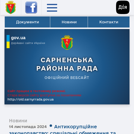
Документи
Новини
Контакти
gov.ua
Державні сайти України
САРНЕНСЬКА
РАЙОННА РАДА
ОФІЦІЙНИЙ ВЕБСАЙТ
Сайт працює в тестовому режимі.
Стара версія сайту доступна за посиланням
http://old.sarnyrrada.gov.ua
Новини
Антикорупційне
14 листопада 2024
законодавство: спеціальні обмеження та