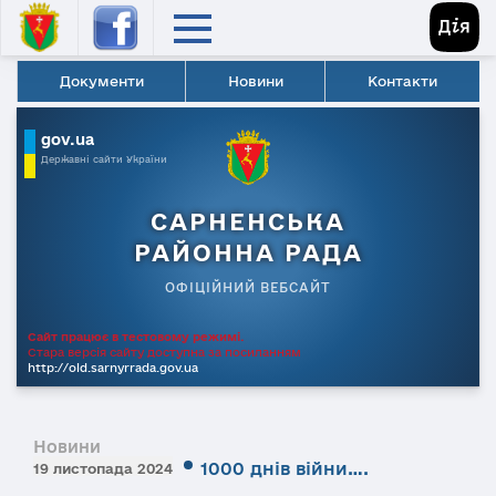
Документи
Новини
Контакти
gov.ua
Державні сайти України
САРНЕНСЬКА
РАЙОННА РАДА
ОФІЦІЙНИЙ ВЕБСАЙТ
Сайт працює в тестовому режимі.
Стара версія сайту доступна за посиланням
http://old.sarnyrrada.gov.ua
Новини
1000 днів війни….
19 листопада 2024