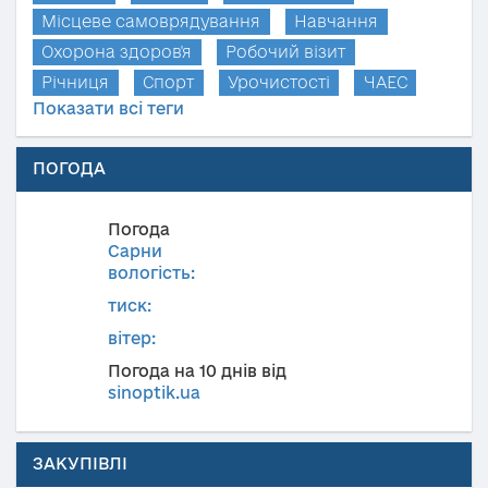
Місцеве самоврядування
Навчання
Охорона здоров'я
Робочий візит
Річниця
Спорт
Урочистості
ЧАЕС
Показати всі теги
ПОГОДА
Погода
Сарни
вологість:
тиск:
вітер:
Погода на 10 днів від
sinoptik.ua
ЗАКУПІВЛІ