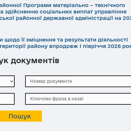
айонної Програми матеріально – технічного
та здійсненню соціальних виплат управління
ької районної державної адміністрації на 202
и щодо її зміцнення та результати діяльності
ериторії району впродовж І півріччя 2026 ро
к документів