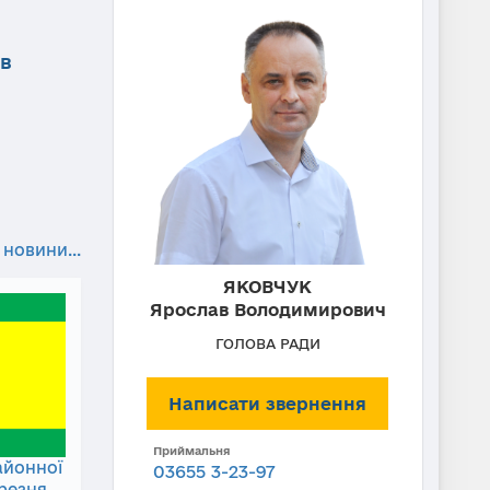
ів
 новини...
ЯКОВЧУК
Ярослав Володимирович
ГОЛОВА РАДИ
Написати звернення
Приймальня
айонної
03655 3-23-97
ерезня