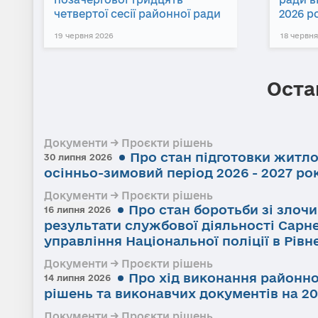
четвертої сесії районної ради
2026 р
19 червня 2026
18 червня
Оста
Документи → Проєкти рішень
Про стан підготовки житл
30 липня 2026
осінньо-зимовий період 2026 - 2027 ро
Документи → Проєкти рішень
Про стан боротьби зі злоч
16 липня 2026
результати службової діяльності Сарне
управління Національної поліції в Рівне
Документи → Проєкти рішень
Про хід виконання районно
14 липня 2026
рішень та виконавчих документів на 20
Документи → Проєкти рішень