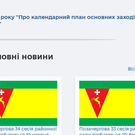
3 року "Про календарний план основних заход
"
ловні новини
Всі
ргова 34 сесія районної
Позачергова 33 сесія р
ідбудеться 19 червня
ради відбудеться 20 б