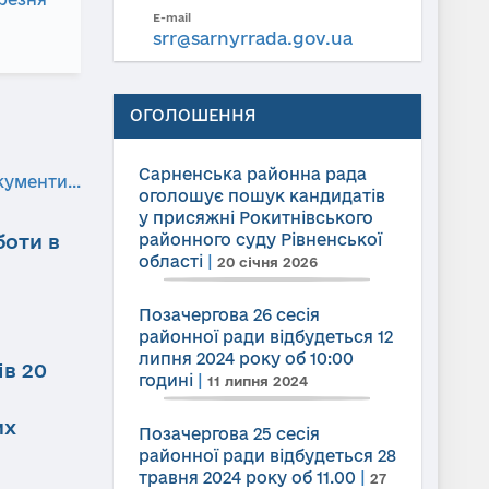
E-mail
srr@sarnyrrada.gov.ua
ОГОЛОШЕННЯ
Сарненська районна рада
кументи...
оголошує пошук кандидатів
у присяжні Рокитнівського
боти в
районного суду Рівненської
області
|
20 січня 2026
Позачергова 26 сесія
районної ради відбудеться 12
липня 2024 року об 10:00
ів 20
годині
|
11 липня 2024
их
Позачергова 25 сесія
районної ради відбудеться 28
травня 2024 року об 11.00
|
27