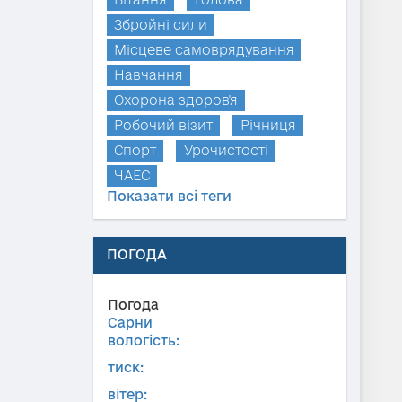
Збройні сили
Місцеве самоврядування
Навчання
Охорона здоров'я
Робочий візит
Річниця
Спорт
Урочистості
ЧАЕС
Показати всі теги
ПОГОДА
Погода
Сарни
вологість:
тиск:
вітер: