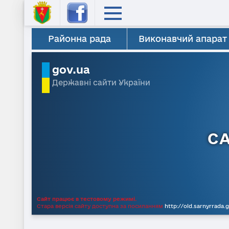
Районна рада
Виконавчий апарат
gov.ua
Державні сайти України
С
Сайт працює в тестовому режимі.
Стара версія сайту доступна за посиланням
http://old.sarnyrrada.