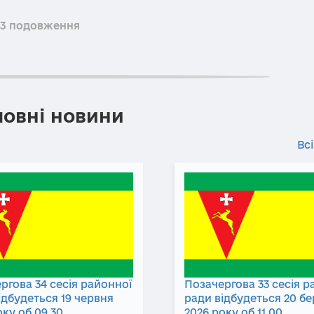
23 подовження
ловні новини
Всі
ргова 34 сесія районної
Позачергова 33 сесія р
ідбудеться 19 червня
ради відбудеться 20 б
оку об 09.30
2026 року об 11.00