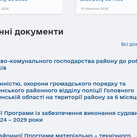
 2026
19 березня 2026
нні документи
Всі до
ово-комунального господарства району до ро
ків
инністю, охорони громадського порядку та
нського районного відділу поліції Головного
нській області на території району за 6 місяц
ї Програми із забезпечення виконання судов
24 – 2029 роки
айонної Програми матеріально – технічного