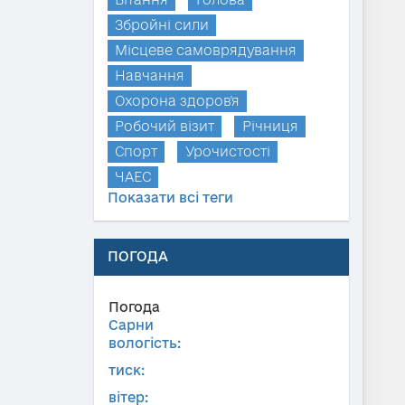
Збройні сили
Місцеве самоврядування
Навчання
Охорона здоров'я
Робочий візит
Річниця
Спорт
Урочистості
ЧАЕС
Показати всі теги
ПОГОДА
Погода
Сарни
вологість:
тиск:
вітер: