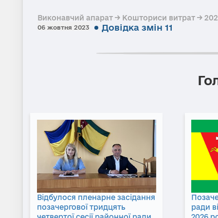
Виконавчий апарат → Кошториси витрат → 20
Довідка змін 11
06 жовтня 2023
Го
Відбулося пленарне засідання
Позаче
позачергової тридцять
ради в
четвертої сесії районної ради
2026 р