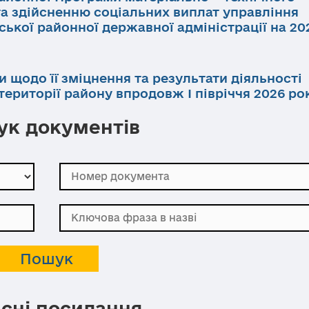
та здійсненню соціальних виплат управління
ької районної державної адміністрації на 202
и щодо її зміцнення та результати діяльності
ериторії району впродовж І півріччя 2026 ро
к документів
сні посилання