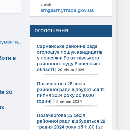
E-mail
srr@sarnyrrada.gov.ua
ОГОЛОШЕННЯ
кументи...
Сарненська районна рада
оголошує пошук кандидатів
боти в
у присяжні Рокитнівського
районного суду Рівненської
області
|
20 січня 2026
Позачергова 26 сесія
районної ради відбудеться 12
ів 20
липня 2024 року об 10:00
годині
|
11 липня 2024
их
Позачергова 25 сесія
районної ради відбудеться 28
травня 2024 року об 11.00
|
27