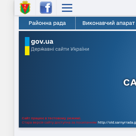
Районна рада
Виконавчий апарат
gov.ua
Державні сайти України
С
Сайт працює в тестовому режимі.
Стара версія сайту доступна за посиланням
http://old.sarnyrrada.