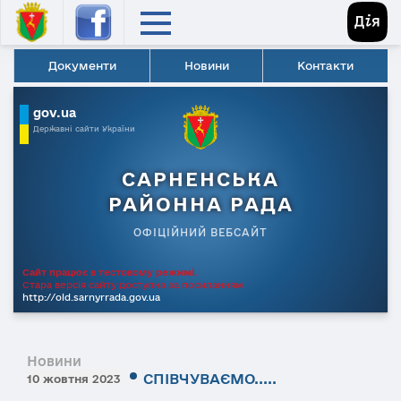
Документи
Новини
Контакти
gov.ua
Державні сайти України
САРНЕНСЬКА
РАЙОННА РАДА
ОФІЦІЙНИЙ ВЕБСАЙТ
Сайт працює в тестовому режимі.
Стара версія сайту доступна за посиланням
http://old.sarnyrrada.gov.ua
Новини
СПІВЧУВАЄМО.....
10 жовтня 2023