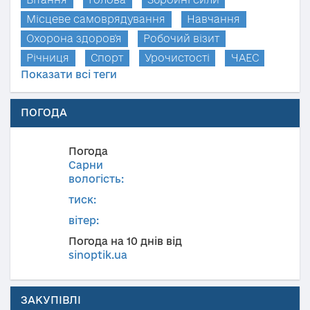
Місцеве самоврядування
Навчання
Охорона здоров'я
Робочий візит
Річниця
Спорт
Урочистості
ЧАЕС
Показати всі теги
ПОГОДА
Погода
Сарни
вологість:
тиск:
вітер:
Погода на 10 днів від
sinoptik.ua
ЗАКУПІВЛІ