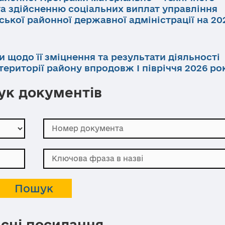
та здійсненню соціальних виплат управління
ької районної державної адміністрації на 202
и щодо її зміцнення та результати діяльності
ериторії району впродовж І півріччя 2026 ро
к документів
сні посилання