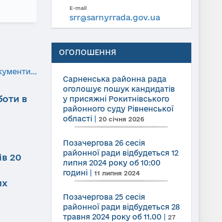
E-mail
srr@sarnyrrada.gov.ua
ОГОЛОШЕННЯ
кументи...
Сарненська районна рада
оголошує пошук кандидатів
боти в
у присяжні Рокитнівського
районного суду Рівненської
області
|
20 січня 2026
Позачергова 26 сесія
районної ради відбудеться 12
ів 20
липня 2024 року об 10:00
годині
|
11 липня 2024
их
Позачергова 25 сесія
районної ради відбудеться 28
травня 2024 року об 11.00
|
27