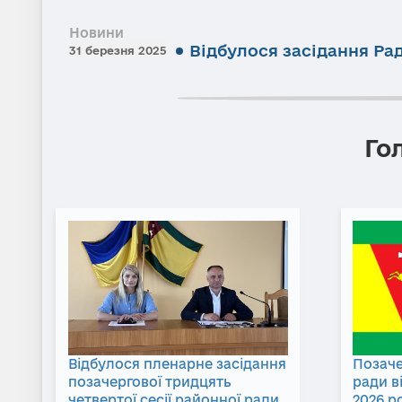
Новини
Відбулося засідання Ра
31 березня 2025
Го
Відбулося пленарне засідання
Позаче
позачергової тридцять
ради в
четвертої сесії районної ради
2026 р