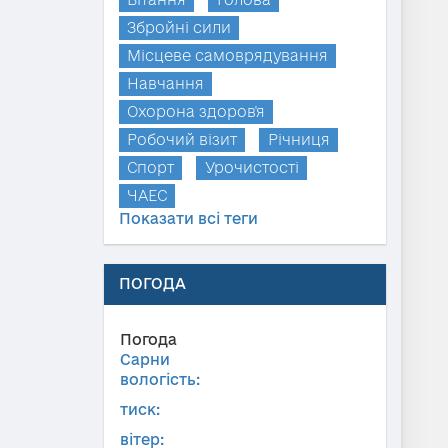
Збройні сили
Місцеве самоврядування
Навчання
Охорона здоров'я
Робочий візит
Річниця
Спорт
Урочистості
ЧАЕС
Показати всі теги
ПОГОДА
Погода
Сарни
вологість:
тиск:
вітер: