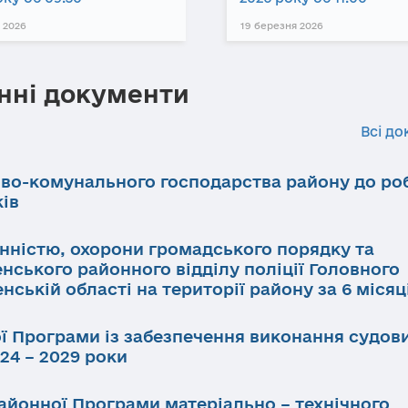
 2026
19 березня 2026
нні документи
Всі до
ово-комунального господарства району до ро
ків
инністю, охорони громадського порядку та
нського районного відділу поліції Головного
нській області на території району за 6 місяц
ї Програми із забезпечення виконання судов
24 – 2029 роки
айонної Програми матеріально – технічного