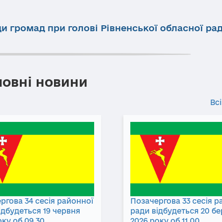
ди громад при голові Рівненської обласної ра
ловні новини
Всі
ргова 34 сесія районної
Позачергова 33 сесія р
ідбудеться 19 червня
ради відбудеться 20 б
оку об 09.30
2026 року об 11.00