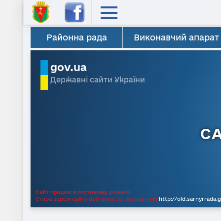
Районна рада
Виконавчий апарат
gov.ua
Державні сайти України
С
Сайт працює в тестовому режимі.
Стара версія сайту доступна за посиланням
http://old.sarnyrrada.