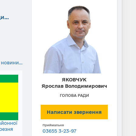
ди…
 новини...
ЯКОВЧУК
Ярослав Володимирович
ГОЛОВА РАДИ
Написати звернення
айонної
Приймальня
ерезня
03655 3-23-97