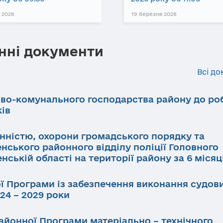
 2026
19 березня 2026
нні документи
Всі до
ово-комунального господарства району до ро
ків
инністю, охорони громадського порядку та
нського районного відділу поліції Головного
нській області на території району за 6 місяц
ї Програми із забезпечення виконання судов
24 – 2029 роки
айонної Програми матеріально – технічного