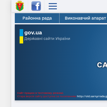
Районна рада
Виконавчий апарат
gov.ua
Державні сайти України
С
Сайт працює в тестовому режимі.
Стара версія сайту доступна за посиланням
http://old.sarnyrrada.