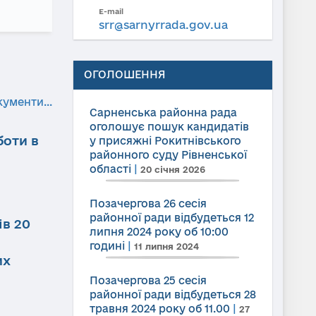
E-mail
srr@sarnyrrada.gov.ua
ОГОЛОШЕННЯ
кументи...
Сарненська районна рада
оголошує пошук кандидатів
боти в
у присяжні Рокитнівського
районного суду Рівненської
області
|
20 січня 2026
Позачергова 26 сесія
районної ради відбудеться 12
ів 20
липня 2024 року об 10:00
годині
|
11 липня 2024
их
Позачергова 25 сесія
районної ради відбудеться 28
травня 2024 року об 11.00
|
27