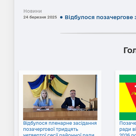
Новини
Відбулося позачергове 
24 березня 2025
Го
Відбулося пленарне засідання
Позаче
позачергової тридцять
ради в
четвертої сесії районної ради
2026 р