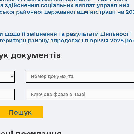
та здійсненню соціальних виплат управління
ької районної державної адміністрації на 202
и щодо її зміцнення та результати діяльності
ериторії району впродовж І півріччя 2026 ро
к документів
сні посилання