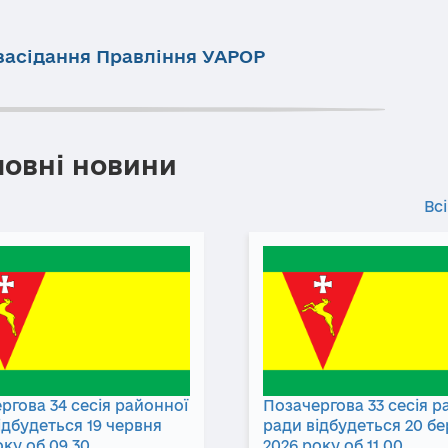
засідання Правління УАРОР
ловні новини
Всі
ргова 34 сесія районної
Позачергова 33 сесія р
ідбудеться 19 червня
ради відбудеться 20 б
оку об 09.30
2026 року об 11.00