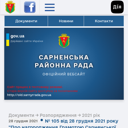
Документи
Новини
Контакти
gov.ua
Державні сайти України
САРНЕНСЬКА
РАЙОННА РАДА
ОФІЦІЙНИЙ ВЕБСАЙТ
Сайт працює в тестовому режимі.
Стара версія сайту доступна за посиланням
http://old.sarnyrrada.gov.ua
Документи → Розпорядження → 2021 рік
№ 105 від 28 грудня 2021 року
28 грудня 2021
"Про нагородження Грамотою Сарненської