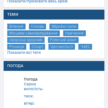
Показати/приховати весь архів
ТЕМИ
Вітання
Голова
Збройні сили
Місцеве самоврядування
Навчання
Охорона здоров'я
Робочий візит
Річниця
Спорт
Урочистості
ЧАЕС
Показати всі теги
ПОГОДА
Погода
Сарни
вологість:
тиск:
вітер: