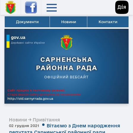
Документи
Новини
Контакти
gov.ua
Державні сайти України
САРНЕНСЬКА
РАЙОННА РАДА
ОФІЦІЙНИЙ ВЕБСАЙТ
Сайт працює в тестовому режимі.
Стара версія сайту доступна за посиланням
http://old.sarnyrrada.gov.ua
Новини → Привітання
Вітаємо з Днем народження
02 грудня 2021
депутата Сарненської районної ради