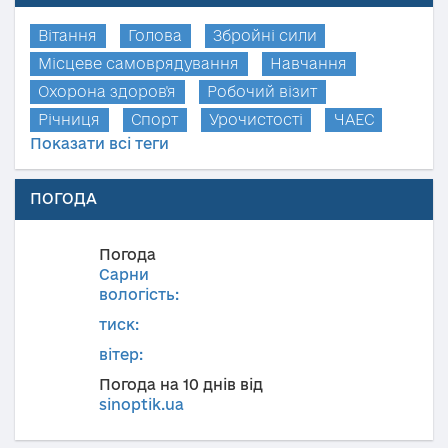
Вітання
Голова
Збройні сили
Місцеве самоврядування
Навчання
Охорона здоров'я
Робочий візит
Річниця
Спорт
Урочистості
ЧАЕС
Показати всі теги
ПОГОДА
Погода
Сарни
вологість:
тиск:
вітер:
Погода на 10 днів від
sinoptik.ua