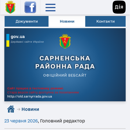
Документи
Новини
Контакти
gov.ua
Державні сайти України
САРНЕНСЬКА
РАЙОННА РАДА
ОФІЦІЙНИЙ ВЕБСАЙТ
Сайт працює в тестовому режимі.
Стара версія сайту доступна за посиланням
http://old.sarnyrrada.gov.ua
→
Новини
23 червня 2026
,
Головний редактор