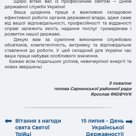
Щиро вітаю вас із професійним святом — Днем
державної служби України!
Ваша щоденна праця є важливою складовою
ефективної роботи органів державної влади, адже саме
від вашої відповідальності, професійності та відданості
справі залежить якість надання послуг громадянам і
розвиток нашої держави.
Дякую вам за сумлінне виконання службових
обов’язків, компетентність, витримку та відповідальне
ставлення до роботи. У цей складний для України час
ваша праця набуває особливого значення.
Бажаю всім подальших успіхів, невичерпної енергії та
нових звершень!
З повагою
голова Сарненської районної ради
Ярослав ЯКОВЧУК
⬅
➡
Вітання з нагоди
15 липня - День
свята Святої
Української
Трійці
Державності!