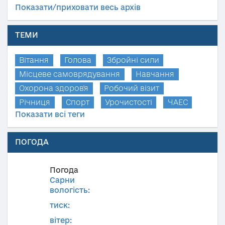
Показати/приховати весь архів
ТЕМИ
Вітання
Голова
Збройні сили
Місцеве самоврядування
Навчання
Охорона здоров'я
Робочий візит
Річниця
Спорт
Урочистості
ЧАЕС
Показати всі теги
ПОГОДА
Погода
Сарни
вологість:
тиск:
вітер: