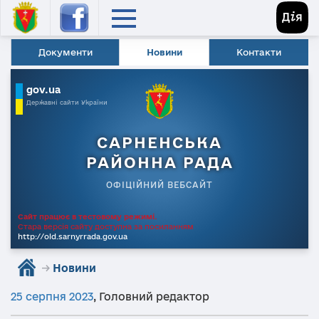
Документи
Новини
Контакти
gov.ua
Державні сайти України
САРНЕНСЬКА
РАЙОННА РАДА
ОФІЦІЙНИЙ ВЕБСАЙТ
Сайт працює в тестовому режимі.
Стара версія сайту доступна за посиланням
http://old.sarnyrrada.gov.ua
→
Новини
25 серпня 2023
,
Головний редактор