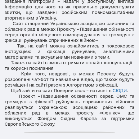
завдання платформи – надати у доступному вигляді
інформацію для чого та як правильно документувати
збитки, що завданні російським повномасштабним
вторгненням в Україну.
Сайт створений Українською асоціацією районних та
обласних рад в межах Проєкту «Підвищення обізнаності
серед органів місцевого самоврядування та громадян з
фіксації руйнувань спричинених війною».
Так, на сайті можна ознайомитись з покроковою
інструкцією з фіксації руйнувань, аналітичними
матеріалами та актуальними новинами з теми.
Також на сайті є змога отримати онлайн-консультації
та корисні посилання.
Крім того, невдовзі, в межах Проєкту будуть
розроблені чат-бот та навчальне відео, що також будуть
розміщені на сайті разом з Алгоритмом з фіксації.
Щоб зайти на сайт Поверни своє – натисніть
СЮДИ
.
Проєкт «Підвищення обізнаності серед ОМС та
громадян з фіксації руйнувань спричинених війною»
реалізується Українською асоціацією районних та
обласних рад в межах проєкту «Фенікс», що
виконується Фондом Східна Європа за підтримки
Європейського Союзу.