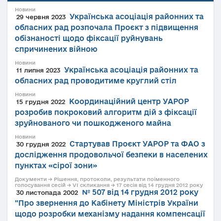
Новини
Українська асоціація районних та
29 червня 2023
обласних рад розпочала Проєкт з підвищення
обізнаності щодо фіксації руйнувань
спричинених війною
Новини
Українська асоціація районних та
11 липня 2023
обласних рад проводитиме круглий стіл
Новини
Координаційний центр УАРОР
15 грудня 2022
розробив покроковий алгоритм дій з фіксації
зруйнованого чи пошкодженого майна
Новини
Стартував Проєкт УАРОР та ФАО з
30 грудня 2022
дослідження продовольчої безпеки в населених
пунктах «сірої зони»
Документи → Рішення, протоколи, результати поіменного
голосування сесій → VI скликання → 17 сесія від 14 грудня 2012 року
№ 507 від 14 грудня 2012 року
30 листопада 2002
"Про звернення до Кабінету Міністрів України
щодо розробки механізму надання компенсації