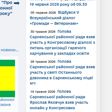
➡
у "Про
19 червня 2026 року об 09.30
онної
Відбувся V
05 червня 2026
року"
Всеукраїнський діалог
«Громади — Ветеранам»
Голова
30 травня 2026
Сарненської районної ради взяв
участь у Конгресовому діалозі з
питань організації гарячого
 новини...
харчування у закладах освіти
Голова
29 травня 2026
Сарненської районної ради взяв
участь у святі Останнього
дзвоника в Сарненському ліцеї
№1
Голова
14 травня 2026
Сарненської районної ради
айонної
Ярослав Яковчук взяв участь
ерезня
онлайн у Конгресових