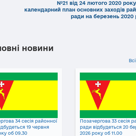
№21 від 24 лютого 2020 рок
календарний план основних заходів рай
ради на березень 2020 
ловні новини
Всі
ргова 34 сесія районної
Позачергова 33 сесія р
ідбудеться 19 червня
ради відбудеться 20 б
оку об 09.30
2026 року об 11.00