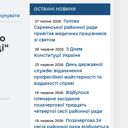
ОСТАННІ НОВИНИ
рукувати
Голова
27 липня 2026
Сарненської районної ради
привітав медичних працівників
ію
зі святом
і"
З Днем
28 червня 2026
Конституції України
День державної
23 червня 2026
служби: відзначення
професійної майстерності та
відданості справі
Відбулося
19 червня 2026
пленарне засідання
позачергової тридцять
четвертої сесії районної ради
Позачергова 34
18 червня 2026
сесія районної ради відбудеться