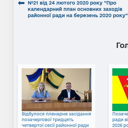
⬅
№21 від 24 лютого 2020 року "Про
календарний план основних заходів
районної ради на березень 2020 року"
Го
Відбулося пленарне засідання
Позаче
позачергової тридцять
ради в
четвертої сесії районної ради
2026 р