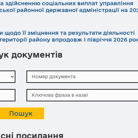
та здійсненню соціальних виплат управління
ької районної державної адміністрації на 202
и щодо її зміцнення та результати діяльності
ериторії району впродовж І півріччя 2026 ро
к документів
сні посилання