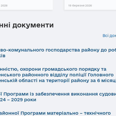
 2026
19 березня 2026
нні документи
Всі до
ово-комунального господарства району до ро
ків
инністю, охорони громадського порядку та
нського районного відділу поліції Головного
нській області на території району за 6 місяц
ї Програми із забезпечення виконання судов
24 – 2029 роки
айонної Програми матеріально – технічного