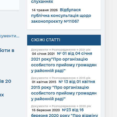
слуханнях
Відбулася
14 травня 2026
публічна консультація щодо
законопроєкту №11067
кументи...
СХОЖІ СТАТТІ
боти в
Документи → Розпорядження → 2021 рік
№ 01 від 04 січня
04 січня 2021
2021 року"Про організацію
особистого прийому громадян
у районній раді"
Документи → Розпорядження → 2015 рік
ів 20
№ 13 від 01 квітня
01 квітня 2015
2015 року "Про організацію
особистого прийому громадян
их
у районній раді"
Документи → Розпорядження → 2020 рік
№23 від 16
16 березня 2020
березня 2020 року "Про відміну