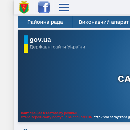
Районна рада
Виконавчий апарат
gov.ua
Державні сайти України
С
Сайт працює в тестовому режимі.
Стара версія сайту доступна за посиланням
http://old.sarnyrrada.