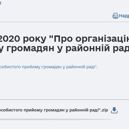
к
Над
2020 року "Про організац
 громадян у районній рад
собистого прийому громадян у районній раді".
особистого прийому громадян у районній раді".zip