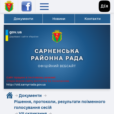
Документи
Новини
Контакти
gov.ua
Державні сайти України
САРНЕНСЬКА
РАЙОННА РАДА
ОФІЦІЙНИЙ ВЕБСАЙТ
Сайт працює в тестовому режимі.
Стара версія сайту доступна за посиланням
http://old.sarnyrrada.gov.ua
→
Документи
→
Рішення, протоколи, результати поіменного
голосування сесій
→
VII скликання
→