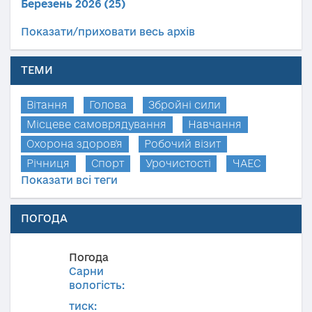
Березень 2026 (25)
Показати/приховати весь архів
ТЕМИ
Вітання
Голова
Збройні сили
Місцеве самоврядування
Навчання
Охорона здоров'я
Робочий візит
Річниця
Спорт
Урочистості
ЧАЕС
Показати всі теги
ПОГОДА
Погода
Сарни
вологість:
тиск: