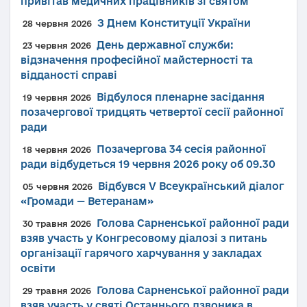
привітав медичних працівників зі святом
З Днем Конституції України
28 червня 2026
День державної служби:
23 червня 2026
відзначення професійної майстерності та
відданості справі
Відбулося пленарне засідання
19 червня 2026
позачергової тридцять четвертої сесії районної
ради
Позачергова 34 сесія районної
18 червня 2026
ради відбудеться 19 червня 2026 року об 09.30
Відбувся V Всеукраїнський діалог
05 червня 2026
«Громади — Ветеранам»
Голова Сарненської районної ради
30 травня 2026
взяв участь у Конгресовому діалозі з питань
організації гарячого харчування у закладах
освіти
Голова Сарненської районної ради
29 травня 2026
взяв участь у святі Останнього дзвоника в