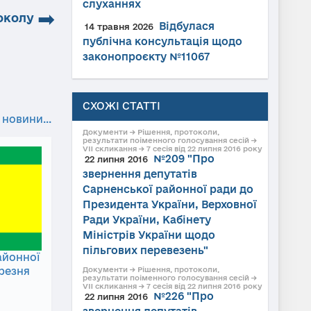
слуханнях
➡
околу
Відбулася
14 травня 2026
публічна консультація щодо
законопроєкту №11067
СХОЖІ СТАТТІ
 новини...
Документи → Рішення, протоколи,
результати поіменного голосування сесій →
VII скликання → 7 сесія від 22 липня 2016 року
№209 "Про
22 липня 2016
звернення депутатів
Сарненської районної ради до
Президента України, Верховної
Ради України, Кабінету
Міністрів України щодо
пільгових перевезень"
айонної
ерезня
Документи → Рішення, протоколи,
результати поіменного голосування сесій →
VII скликання → 7 сесія від 22 липня 2016 року
№226 "Про
22 липня 2016