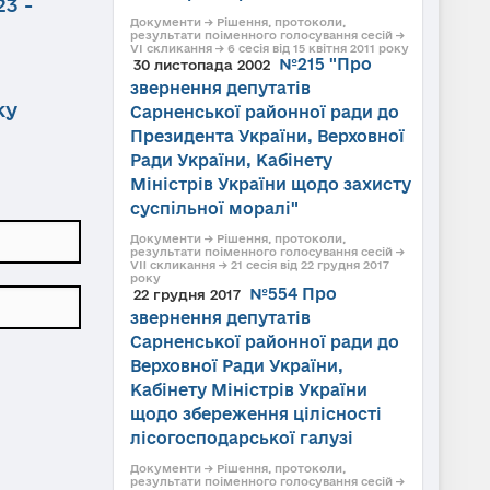
3 -
Документи → Рішення, протоколи,
результати поіменного голосування сесій →
VI скликання → 6 сесія від 15 квітня 2011 року
№215 "Про
30 листопада 2002
звернення депутатів
ку
Сарненської районної ради до
Президента України, Верховної
Ради України, Кабінету
Міністрів України щодо захисту
суспільної моралі"
Документи → Рішення, протоколи,
результати поіменного голосування сесій →
VII скликання → 21 сесія від 22 грудня 2017
року
№554 Про
22 грудня 2017
звернення депутатів
Сарненської районної ради до
Верховної Ради України,
Кабінету Міністрів України
щодо збереження цілісності
лісогосподарської галузі
Документи → Рішення, протоколи,
результати поіменного голосування сесій →