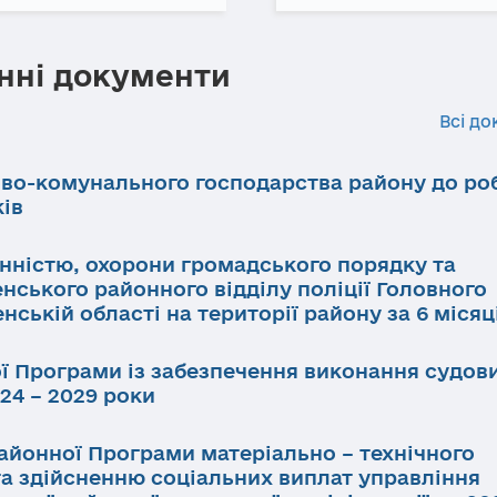
нні документи
Всі до
ово-комунального господарства району до ро
ків
инністю, охорони громадського порядку та
нського районного відділу поліції Головного
нській області на території району за 6 місяц
ї Програми із забезпечення виконання судов
24 – 2029 роки
айонної Програми матеріально – технічного
та здійсненню соціальних виплат управління