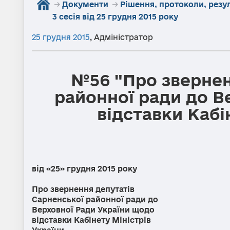
→
Документи
→
Рішення, протоколи, резу
3 сесія від 25 грудня 2015 року
25 грудня 2015
,
Адміністратор
№56 "Про звернен
районної ради до В
відставки Кабі
від «25» грудн
Про звернення депутатів
Сарненської районної ради до
Верховної Ради України щодо
відставки Кабінету Міністрів