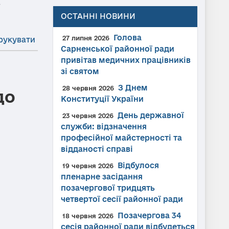
→
ОСТАННІ НОВИНИ
Голова
27 липня 2026
рукувати
Сарненської районної ради
привітав медичних працівників
зі святом
З Днем
28 червня 2026
до
Конституції України
День державної
23 червня 2026
служби: відзначення
професійної майстерності та
відданості справі
Відбулося
19 червня 2026
пленарне засідання
позачергової тридцять
четвертої сесії районної ради
Позачергова 34
18 червня 2026
сесія районної ради відбудеться