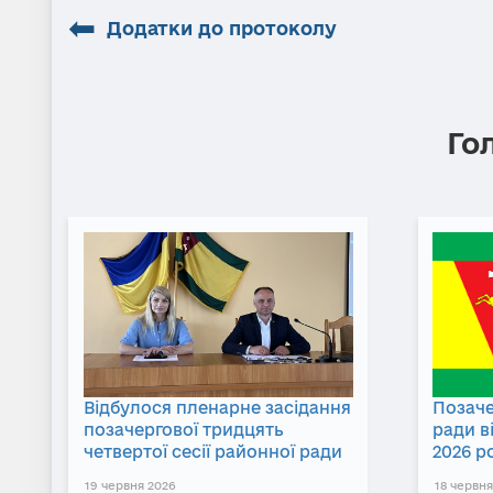
⬅
Додатки до протоколу
Го
Відбулося пленарне засідання
Позаче
позачергової тридцять
ради в
четвертої сесії районної ради
2026 р
19 червня 2026
18 червня