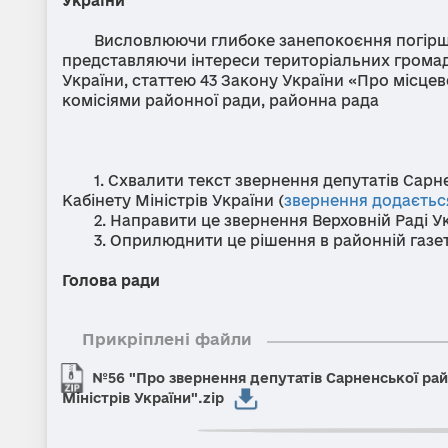
України
Висловлюючи глибоке занепокоєння погіршення
представляючи інтереси територіальних громад
України, статтею 43 Закону України «Про місце
комісіями районної ради, районна рада
ВИРІШИ
1. Схвалити текст звернення депутатів Сарнен
Кабінету Міністрів України (
звернення додаєтьс
2. Направити це звернення Верховній Раді Ук
3. Оприлюднити це рішення в районній газеті
Голова ради 
Прикріплені файли
№56 "Про звернення депутатів Сарненської рай
Міністрів України".zip