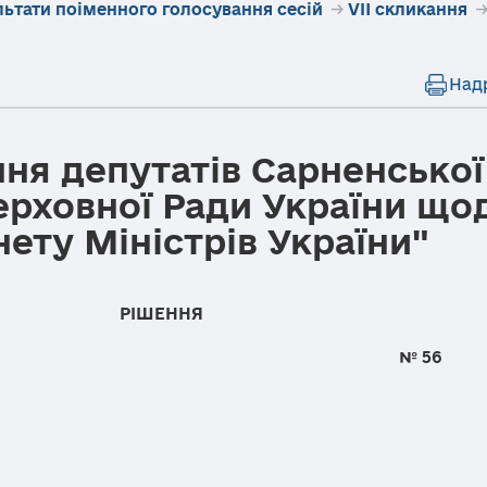
льтати поіменного голосування сесій
→
VII скликання
Над
ня депутатів Сарненської
ерховної Ради України що
нету Міністрів України"
РІШЕННЯ
я 2015 року № 56