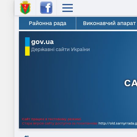
Районна рада
Виконавчий апарат
gov.ua
Державні сайти України
С
Сайт працює в тестовому режимі.
Стара версія сайту доступна за посиланням
http://old.sarnyrrada.