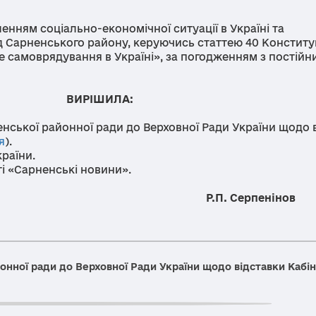
м соціально-економічної ситуації в Україні та
 Сарненського району, керуючись статтею 40 Конституц
ве самоврядування в Україні», за погодженням з постій
ЛА:
ської районної ради до Верховної Ради України щодо 
я
).
раїни.
 «Сарненські новини».
Р.П. Серпенінов
онної ради до Верховної Ради України щодо відставки Кабі