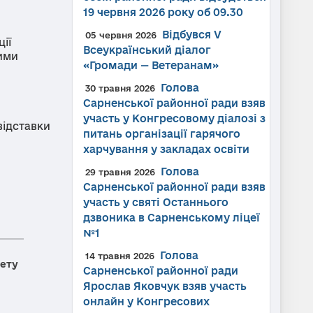
19 червня 2026 року об 09.30
Відбувся V
05 червня 2026
ії
Всеукраїнський діалог
ними
«Громади — Ветеранам»
Голова
30 травня 2026
Сарненської районної ради взяв
участь у Конгресовому діалозі з
відставки
питань організації гарячого
харчування у закладах освіти
Голова
29 травня 2026
Сарненської районної ради взяв
участь у святі Останнього
дзвоника в Сарненському ліцеї
№1
Голова
14 травня 2026
нету
Сарненської районної ради
Ярослав Яковчук взяв участь
онлайн у Конгресових