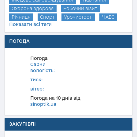
Охорона здоров'я
Робочий візит
Річниця
Спорт
Урочистості
ЧАЕС
Показати всі теги
ПОГОДА
Погода
Сарни
вологість:
тиск:
вітер:
Погода на 10 днів від
sinoptik.ua
ЗАКУПІВЛІ