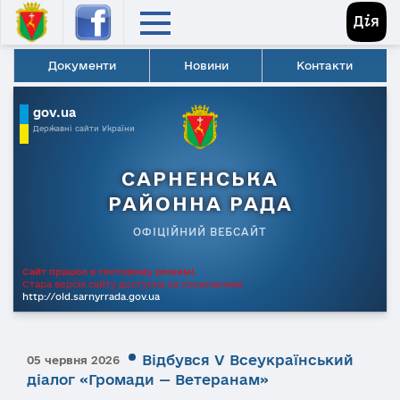
Документи
Новини
Контакти
gov.ua
Державні сайти України
САРНЕНСЬКА
РАЙОННА РАДА
ОФІЦІЙНИЙ ВЕБСАЙТ
Сайт працює в тестовому режимі.
Стара версія сайту доступна за посиланням
http://old.sarnyrrada.gov.ua
Відбувся V Всеукраїнський
05 червня 2026
діалог «Громади — Ветеранам»