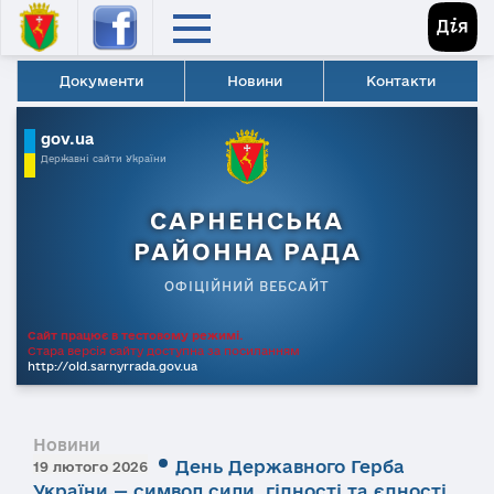
Документи
Новини
Контакти
gov.ua
Державні сайти України
САРНЕНСЬКА
РАЙОННА РАДА
ОФІЦІЙНИЙ ВЕБСАЙТ
Сайт працює в тестовому режимі.
Стара версія сайту доступна за посиланням
http://old.sarnyrrada.gov.ua
Новини
День Державного Герба
19 лютого 2026
України — символ сили, гідності та єдності