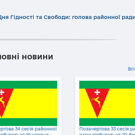
Дня Гідності та Свободи: голова районної рад
ловні новини
Всі
ргова 34 сесія районної
Позачергова 33 сесія р
ідбудеться 19 червня
ради відбудеться 20 б