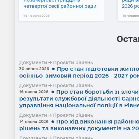
четвертої сесії районної ради
2026 р
19 червня 2026
18 червня
Оста
Документи → Проєкти рішень
Про стан підготовки житл
30 липня 2026
осінньо-зимовий період 2026 - 2027 ро
Документи → Проєкти рішень
Про стан боротьби зі злоч
16 липня 2026
результати службової діяльності Сарне
управління Національної поліції в Рівне
Документи → Проєкти рішень
Про хід виконання районно
14 липня 2026
рішень та виконавчих документів на 20
Документи → Проєкти рішень