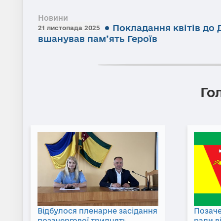
Новини
Покладання квітів до 
21 листопада 2025
вшанував пам’ять Героїв
Го
Відбулося пленарне засідання
Позаче
позачергової тридцять
ради в