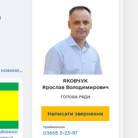
и
 новини...
ЯКОВЧУК
Ярослав Володимирович
ГОЛОВА РАДИ
Написати звернення
Приймальня
айонної
03655 3-23-97
ерезня