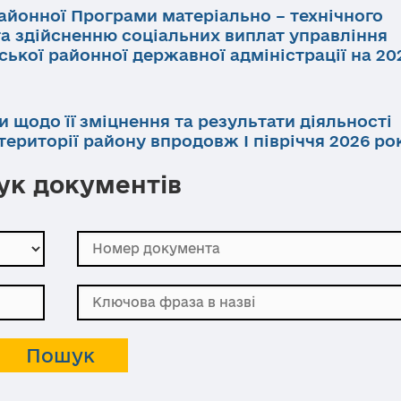
айонної Програми матеріально – технічного
та здійсненню соціальних виплат управління
ької районної державної адміністрації на 202
и щодо її зміцнення та результати діяльності
ериторії району впродовж І півріччя 2026 ро
к документів