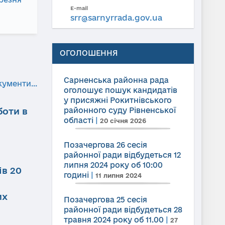
E-mail
srr@sarnyrrada.gov.ua
ОГОЛОШЕННЯ
Сарненська районна рада
кументи...
оголошує пошук кандидатів
у присяжні Рокитнівського
боти в
районного суду Рівненської
області
|
20 січня 2026
Позачергова 26 сесія
районної ради відбудеться 12
липня 2024 року об 10:00
ів 20
годині
|
11 липня 2024
их
Позачергова 25 сесія
районної ради відбудеться 28
травня 2024 року об 11.00
|
27