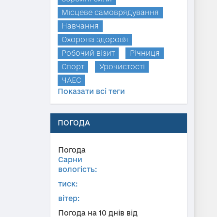
Місцеве самоврядування
Навчання
Охорона здоров'я
Робочий візит
Річниця
Спорт
Урочистості
ЧАЕС
Показати всі теги
ПОГОДА
Погода
Сарни
вологість:
тиск:
вітер:
Погода на 10 днів від