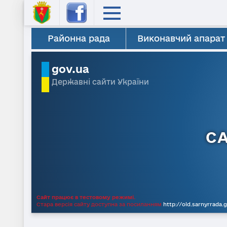
Районна рада
Виконавчий апарат
gov.ua
Державні сайти України
С
Сайт працює в тестовому режимі.
Стара версія сайту доступна за посиланням
http://old.sarnyrrada.