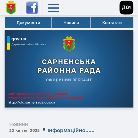
Документи
Новини
Контакти
gov.ua
Державні сайти України
САРНЕНСЬКА
РАЙОННА РАДА
ОФІЦІЙНИЙ ВЕБСАЙТ
Сайт працює в тестовому режимі.
Стара версія сайту доступна за посиланням
http://old.sarnyrrada.gov.ua
Новини
Інформаційно......
22 квітня 2025