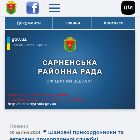
Документи
Новини
Контакти
gov.ua
Державні сайти України
САРНЕНСЬКА
РАЙОННА РАДА
ОФІЦІЙНИЙ ВЕБСАЙТ
Сайт працює в тестовому режимі.
Стара версія сайту доступна за посиланням
http://old.sarnyrrada.gov.ua
Новини
Шановні прикордонники та
30 квітня 2024
ветерани прикордонної служби!