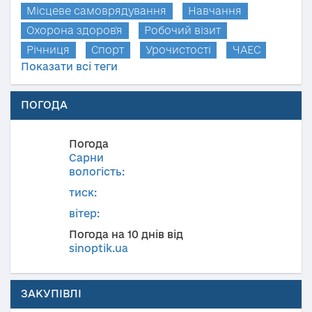
Місцеве самоврядування
Навчання
Охорона здоров'я
Робочий візит
Річниця
Спорт
Урочистості
ЧАЕС
Показати всі теги
ПОГОДА
Погода
Сарни
вологість:
тиск:
вітер:
Погода на 10 днів від
sinoptik.ua
ЗАКУПІВЛІ