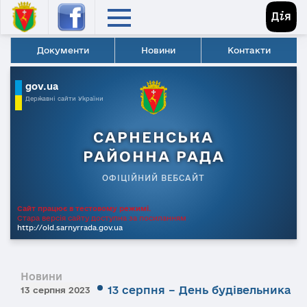
Документи
Новини
Контакти
gov.ua
Державні сайти України
САРНЕНСЬКА
РАЙОННА РАДА
ОФІЦІЙНИЙ ВЕБСАЙТ
Сайт працює в тестовому режимі.
Стара версія сайту доступна за посиланням
http://old.sarnyrrada.gov.ua
Новини
13 серпня – День будівельника
13 серпня 2023